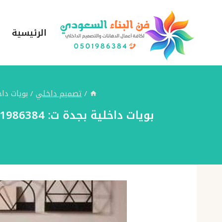
لتجاوز
لى
الرئيسية
لمحتوى
/
تصميم داخلي
/
بويات داخلية بجدة ت: 0501986384 ديكور
بويات داخلية بجدة ت: 0501986384 ديكورات دهان جدران بجدة – معلم بويات بجدة – شركة دهانات في جدة