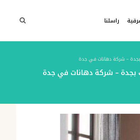
رقية
راسلنا