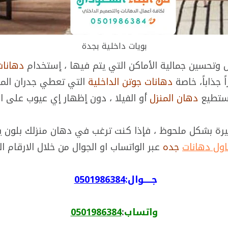
بويات داخلية بجدة
يل وتحسين جمالية الأماكن التي يتم فيها ، إستخدام
دهانات
 جذاباً، خاصة
دهانات جوتن الداخلية
التي تعطي جدران المن
يستطيع
دهان المنزل
أو الفيلا ، دون إظهار إي عيوب على ال
يرة بشكل ملحوظ ، فإذا كنت ترغب في دهان منزلك بلون 
ول دهانات
جده
عبر الواتساب او الجوال من خلال الارقام الت
جـــــوال:
0501986384
واتساب
:
0501986384