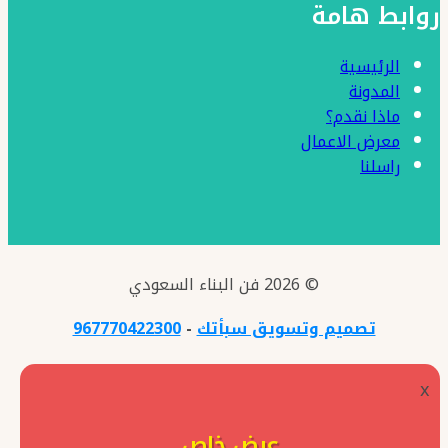
روابط هامة
الرئيسية
المدونة
ماذا نقدم؟
معرض الاعمال
راسلنا
© 2026 فن البناء السعودي
تصميم وتسويق سبأتك
-
967770422300
x
عرض خاص