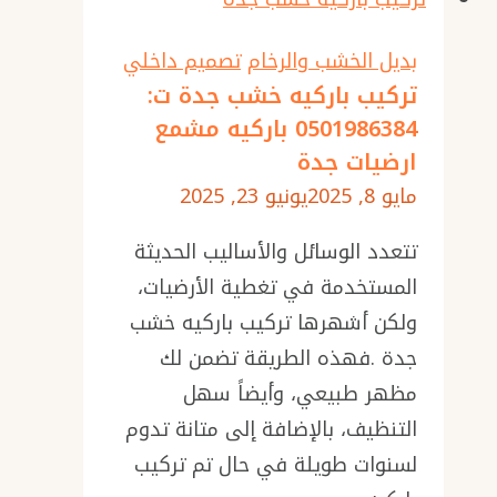
جدة
ت:
بديل الخشب والرخام
تصميم داخلي
0501986384
تركيب باركيه خشب جدة ت:
0501986384 باركيه مشمع
اشكال
ارضيات جدة
المرايات
مايو 8, 2025
يونيو 23, 2025
الجداريه
–
تتعدد الوسائل والأساليب الحديثة
محلات
المستخدمة في تغطية الأرضيات،
بيع
ولكن أشهرها تركيب باركيه خشب
مرايا
جدة .فهذه الطريقة تضمن لك
الديكور
مظهر طبيعي، وأيضاً سهل
–
التنظيف، بالإضافة إلى متانة تدوم
تفصيل
لسنوات طويلة في حال تم تركيب
مرايا