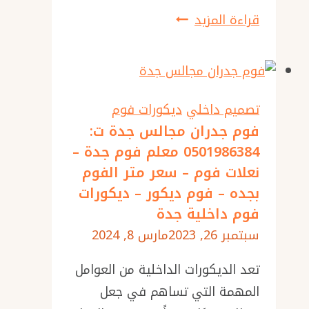
ديكور
قراءة المزيد
استيل
جدة
ت:
0501986384
تصميم داخلي
ديكورات فوم
تركيب
فوم جدران مجالس جدة ت:
0501986384 معلم فوم جدة –
استيل
نعلات فوم – سعر متر الفوم
للجدران
بجده – فوم ديكور – ديكورات
جدة
فوم داخلية جدة
سبتمبر 26, 2023
مارس 8, 2024
تعد الديكورات الداخلية من العوامل
المهمة التي تساهم في جعل