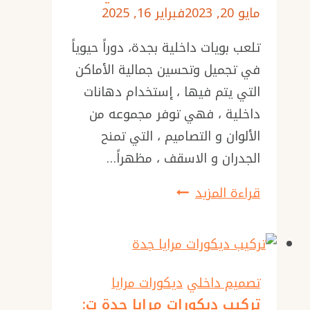
مايو 20, 2023
فبراير 16, 2025
–
نعلات
تلعب بويات داخلية بجدة، دوراً حيوياً
فوم
في تجميل وتحسين جمالية الأماكن
–
التي يتم فيها ، إستخدام دهانات
سعر
داخلية ، فهي توفر مجموعه من
متر
الألوان و التصاميم ، التي تمنح
الفوم
الجدران و الاسقف ، مظهراً…
بجده
بويات
قراءة المزيد
–
داخلية
فوم
بجدة
ديكور
ت:
–
0501986384
ديكورات
تصميم داخلي
ديكورات مرايا
ديكورات
تركيب ديكورات مرايا جدة ت:
فوم