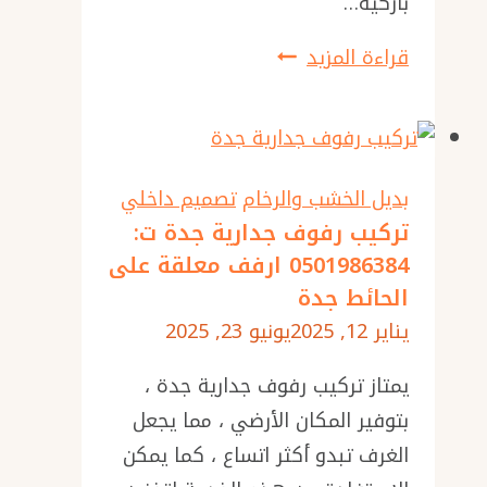
باركيه…
جدة
تركيب
قراءة المزيد
باركيه
خشب
جدة
ت:
بديل الخشب والرخام
تصميم داخلي
0501986384
تركيب رفوف جدارية جدة ت:
0501986384 ارفف معلقة على
باركيه
الحائط جدة
مشمع
يناير 12, 2025
يونيو 23, 2025
ارضيات
جدة
يمتاز تركيب رفوف جدارية جدة ،
بتوفير المكان الأرضي ، مما يجعل
الغرف تبدو أكثر اتساع ، كما يمكن