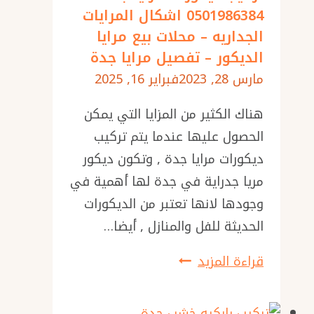
0501986384 اشكال المرايات
دهان
داخلية
الجداريه – محلات بيع مرايا
جدران
جدة
الديكور – تفصيل مرايا جدة
بجدة
مارس 28, 2023
فبراير 16, 2025
–
معلم
هناك الكثير من المزايا التي يمكن
بويات
الحصول عليها عندما يتم تركيب
بجدة
ديكورات مرايا جدة , وتكون ديكور
–
مريا جدراية في جدة لها أهمية في
شركة
وجودها لانها تعتبر من الديكورات
دهانات
الحديثة للفل والمنازل , أيضا…
في
تركيب
قراءة المزيد
جدة
ديكورات
مرايا