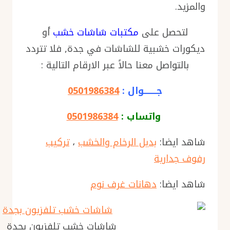
والمزيد.
لتحصل على
مكتبات شاشات خشب
أو
ديكورات خشبية للشاشات في جدة, فلا تتردد
بالتواصل معنا حالاً عبر الارقام التالية :
جــــــــوال :
0501986384
واتساب :
0501986384
شاهد ايضا:
بديل الرخام والخشب
،
تركيب
رفوف جدارية
شاهد ايضا:
دهانات غرف نوم
شاشات خشب تلفزيون بجدة