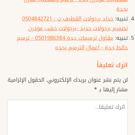
بجدة
تنبيه:
حداد برجولات القطيف ت : 0504842721
تصميم برجولات حديد -برجولات خشب مودرن
تنبيه:
مقاول ترميمات جدة 0501986384 - ترميم
حائط جدة - اعمال الترميم بجده
اترك تعليقاً
لن يتم نشر عنوان بريدك الإلكتروني.
الحقول الإلزامية
مشار إليها بـ
*