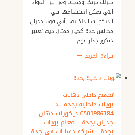
منزلك مريحًا وجميلًا. ومن بين المواد
التي يمكن استخدامها في
الديكورات الداخلية، يأتي فوم جدران
مجالس جدة كخيار ممتاز. حيث تعتبر
ديكور جدار فوم…
فوم
قراءة المزيد
جدران
مجالس
جدة
ت:
تصميم داخلي
دهانات
بويات داخلية بجدة ت:
0501986384
0501986384 ديكورات دهان
معلم
جدران بجدة – معلم بويات
فوم
بجدة – شركة دهانات في جدة
جدة