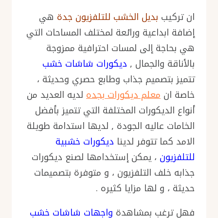
ان تركيب
بديل الخشب للتلفزيون جدة
هي
إضافة ابداعية ورائعة لمختلف المساحات التي
هي بحاجة إلى لمسات احترافية ممزوجة
بالأناقة والجمال ,
ديكورات شاشات خشب
تتميز بتصميم جذاب وطابع حصري وحديثة ،
خاصة ان
معلم ديكورات بجده
لديه العديد من
أنواع الديكورات المختلفة التي تتميز بأفضل
الخامات عاليه الجودة , لديها استدامة طويلة
الامد كما تتوفر لدينا
ديكورات خشبية
للتلفزيون
، يمكن إستخدامها لصنع ديكورات
جذابه خلف التلفزيون ، و متوفرة بتصميمات
حديثة ، و لها مزايا كثيره .
فهل ترغب بمشاهدة
واجهات شاشات خشب