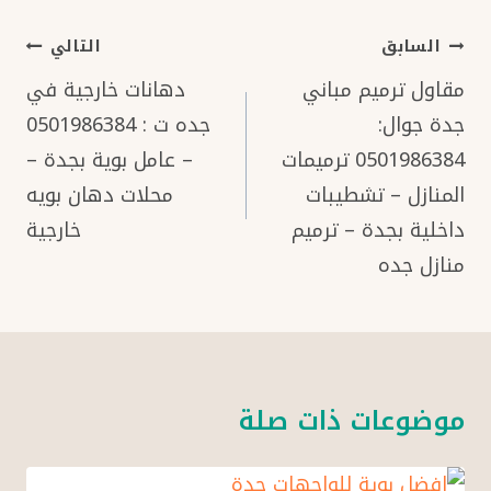
تصفّح
السابق
التالي
المقالات
مقاول ترميم مباني
دهانات خارجية في
جدة جوال:
جده ت : 0501986384
0501986384 ترميمات
– عامل بوية بجدة –
المنازل – تشطيبات
محلات دهان بويه
داخلية بجدة – ترميم
خارجية
منازل جده
موضوعات ذات صلة