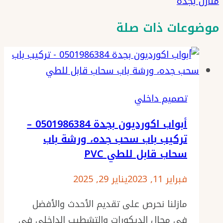
منازل بجده
موضوعات ذات صلة
تصميم داخلي
أبواب اكورديون بجدة 0501986384 –
تركيب باب سحب جده، ورشة باب
سحاب قابل للطي PVC
فبراير 11, 2023
يناير 29, 2025
مازلنا نحرص على تقديم الأحدث والأفضل
في مجال الديكورات والتشطيب الداخلي في