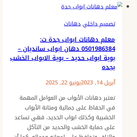
بجدة
جدة
ت:
0501986384
تصميم داخلي
دهانات
معلم
معلم دهانات ابواب جدة ت:
دهانات
0501986384 دهان ابواب سانديان –
داخلية
بوية ابواب حديد – بوية الابواب الخشب
جدة
بجده
–
بويات
أبريل 14, 2023
يونيو 22, 2025
منازل
تعتبر دهانات الأبواب من العوامل المهمة
داخليه
في الحفاظ على جمالية ومتانة الأبواب
جدة
الخشبية وكذلك ابواب الحديد، فهي تساعد
على حماية الخشب والحديد من التآكل