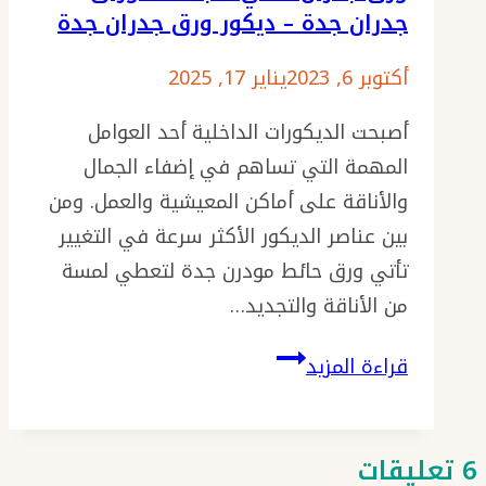
جدران جدة – ديكور ورق جدران جدة
جدة
–
أكتوبر 6, 2023
يناير 17, 2025
فوم
أصبحت الديكورات الداخلية أحد العوامل
مجالس
المهمة التي تساهم في إضفاء الجمال
فخم
والأناقة على أماكن المعيشية والعمل. ومن
–
بين عناصر الديكور الأكثر سرعة في التغيير
براويز
تأتي ورق حائط مودرن جدة لتعطي لمسة
فوم
من الأناقة والتجديد…
للجدران
–
ورق
قراءة المزيد
معلم
حائط
تركيب
مودرن
فوم
جدة
6 تعليقات
جدة