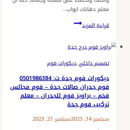
والتلف وتحافظ على لمعانه وجماله. كما أن
معلم دهانات ابواب…
معلم
قراءة المزيد
دهانات
ابواب
جدة
ت:
تصميم داخلي
ديكورات فوم
0501986384
ديكورات فوم جدة ت: 0501986384
دهان
فوم جدران صالات جدة – فوم مجالس
ابواب
فخم – براويز فوم للجدران – معلم
سانديان
تركيب فوم جدة
–
بوية
سبتمبر 14, 2023
سبتمبر 21, 2023
ابواب