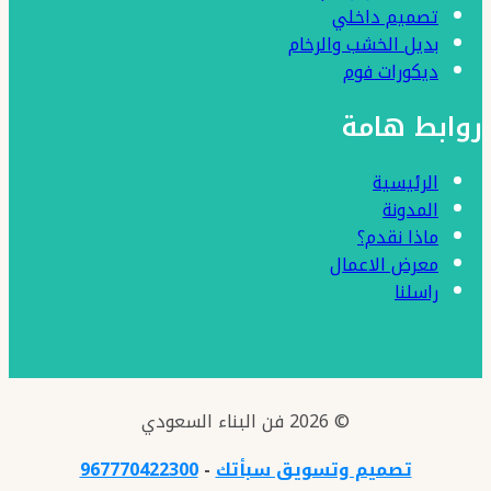
تصميم داخلي
بديل الخشب والرخام
ديكورات فوم
روابط هامة
الرئيسية
المدونة
ماذا نقدم؟
معرض الاعمال
راسلنا
© 2026 فن البناء السعودي
تصميم وتسويق سبأتك
-
967770422300