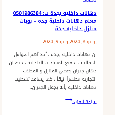
دهانات
0501986384
دهانات داخلية بجدة ت: 0501986384
بديل
معلم دهانات داخلية جدة – بويات
الخشب
منازل داخليه جدة
للواجهات
جدة
يوليو 8, 2024
يوليو 9, 2024
–
ان دهانات داخلية بجدة ، أحد أهم العوامل
ديكور
الجمالية ، لجميع المساحات الداخلية ، حيث ان
بديل
دهان جدران يعطي المنازل و المحلات
الخشب
التجاريه مظهراً انيقاً ، كما يساعد تشطيب
–
دهانات داخليه بأنه يجعل الجدران…
بديل
الخشب
دهانات
قراءة المزيد
مع
داخلية
مرايا