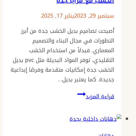
الخشب مع مرايا جدة
ورشة
باب
سبتمبر 29, 2023
يناير 17, 2025
سحاب
أصبحت تصاميم بديل الخشب جدة من أبرز
قابل
التطورات في مجال البناء والتصميم
للطي
المعماري. فبدلاً من استخدام الخشب
PVC
التقليدي، توفر المواد البديلة مثل pvc بديل
الخشب جدة إمكانيات متقدمة وفرصًا إبداعية
جديدة. كما يعتبر بديل…
تصاميم
قراءة المزيد
بديل
الخشب
جدة
ت: