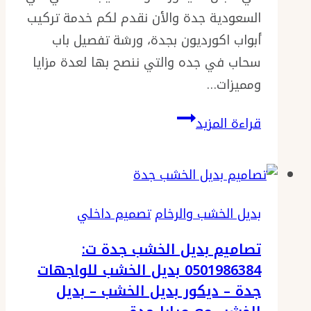
السعودية جدة والأن نقدم لكم خدمة تركيب
أبواب اكورديون بجدة، ورشة تفصيل باب
سحاب في جده والتي ننصح بها لعدة مزايا
ومميزات…
أبواب
قراءة المزيد
اكورديون
بجدة
0501986384
–
بديل الخشب والرخام
تصميم داخلي
تركيب
تصاميم بديل الخشب جدة ت:
باب
0501986384 بديل الخشب للواجهات
سحب
جدة – ديكور بديل الخشب – بديل
جده،