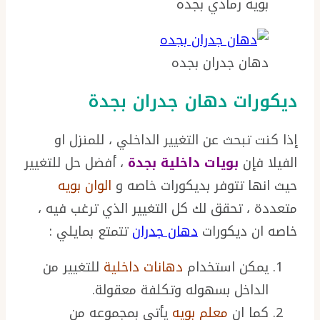
بويه رمادي بجده
دهان جدران بجده
ديكورات دهان جدران بجدة
إذا كنت تبحث عن التغيير الداخلي ، للمنزل او
الفيلا فإن
بويات داخلية بجدة
، أفضل حل للتغيير
حيث انها تتوفر بديكورات خاصه و
الوان بويه
متعددة ، تحقق لك كل التغيير الذي ترغب فيه ،
خاصه ان ديكورات
دهان جدران
تتمتع بمايلي :
يمكن استخدام
دهانات داخلية
للتغيير من
الداخل بسهوله وتكلفة معقولة.
كما ان
معلم بويه
يأتي بمجموعه من