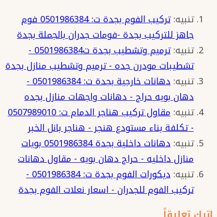
ت:
تنبيه:
تركيب الفوم بجدة ت: 0501986384 فوم
0501986384
جاهز للتركيب بجدة -فومات جدران بالجملة بجدة
ورق
تنبيه:
ترميم وتشطيب بجدة ت0501986384 -
جدران
تشطيبات مودرن جده - ترميم وتشطيب منازل بجدة
ثلاثي
تنبيه:
دهانات خارجية بجدة ت: 0501986384 -
الابعاد
دهان بويه حراج - دهانات واجهات منازل بجده
–
تنبيه:
مقاول تركيب هناجر الدمام ت: 0507989010
اوراق
- تكلفة بناء مستودع هنجر - هناجر بانل الخبر
جدران
تنبيه:
دهانات داخلية بجدة 0501986384 بويات
جدة
منازل داخليه - حراج دهان بويه - مقاول دهانات
–
تنبيه:
ديكورات الفوم بجدة ت: 0501986384 -
ديكور
تركيب الفوم للجدران - اسعار نعلات الفوم بجدة
ورق
جدران
اترك تعليقاً