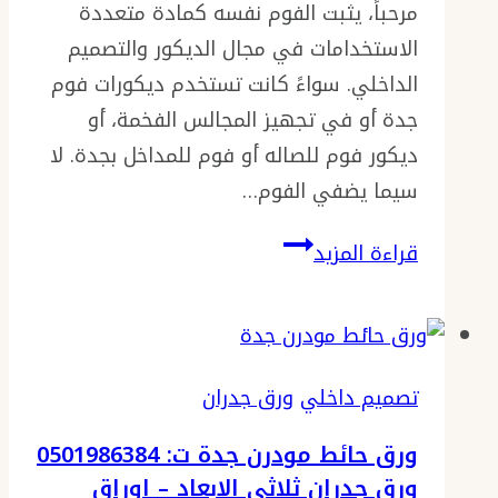
مرحباً، يثبت الفوم نفسه كمادة متعددة
حديد
الاستخدامات في مجال الديكور والتصميم
–
الداخلي. سواءً كانت تستخدم ديكورات فوم
بوية
جدة أو في تجهيز المجالس الفخمة، أو
الابواب
ديكور فوم للصاله أو فوم للمداخل بجدة. لا
الخشب
سيما يضفي الفوم…
بجده
ديكورات
قراءة المزيد
فوم
جدة
ت:
0501986384
تصميم داخلي
ورق جدران
فوم
ورق حائط مودرن جدة ت: 0501986384
جدران
ورق جدران ثلاثي الابعاد – اوراق
صالات