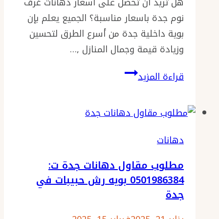
هل تريد ان تحصل على اسعار دهانات غرف
–
نوم جدة باسعار مناسبة؟ الجميع يعلم بإن
ترميم
بوية داخلية جدة من أسرع الطرق لتحسين
منازل
وزيادة قيمة وجمال المنازل ,…
جده
دهانات
قراءة المزيد
غرف
نوم
جدة
ت
دهانات
:
مطلوب مقاول دهانات جدة ت:
0501986384
0501986384 بويه رش حبيبات في
ديكورات
جدة
دهان
جدران