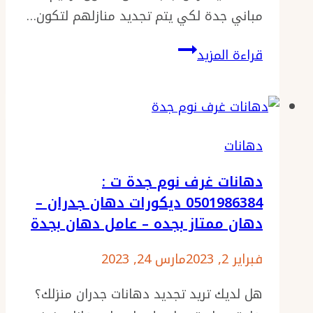
مباني جدة لكي يتم تجديد منازلهم لتكون…
خارجية
بجدة
مقاول
قراءة المزيد
ترميم
مباني
جدة
جوال:
دهانات
0501986384
دهانات غرف نوم جدة ت :
ترميمات
0501986384 ديكورات دهان جدران –
المنازل
دهان ممتاز بجده – عامل دهان بجدة
–
تشطيبات
فبراير 2, 2023
مارس 24, 2023
داخلية
هل لديك تريد تجديد دهانات جدران منزلك؟
بجدة