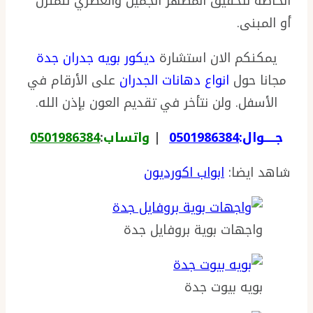
الخاصة لتحقيق المظهر الجميل والعصري للمنزل
أو المبنى.
يمكنكم الان استشارة
ديكور بويه جدران جدة
مجانا حول
انواع دهانات الجدران
على الأرقام في
الأسفل. ولن نتأخر في تقديم العون بإذن الله.
جـــــوال:
0501986384
|
واتساب
:
0501986384
شاهد ايضا:
ابواب اكورديون
واجهات بوية بروفايل جدة
بويه بيوت جدة