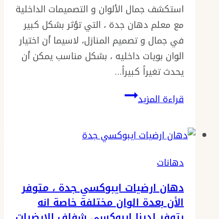
استكشف جمال الألوان و التصميمات الداخلية
مع معلم دهان جدة ، التي تؤثر بشكل كبير
في جمال و تصميم المنازل، لاسيما أن اختيار
الوان بويات داخليه ، بشكل مناسب يمكن أن
يحدث تغيراً كبيراً…
معلم
قراءة المزيد
دهان
جدة
ت:
0501986384
دهانات
عروض
دهان ارضيات ايبوكسي جدة ، متوفر
عمل
الأن بعدة الوان مختلفة خاصة انه
دهان
يتوفر لدينا ايبوكسي شفاف للارضيات