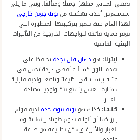
تعطي المباني مظهرًا جميلًا ومتألقًا. وفي ما يلي
سنستعرض أحدث تشكيلة من
بوية جوتن خارجي
لهذا العام حيث تتميز بتركيبتها المتطورة التي
توفر حماية فائقة للواجهات الخارجية من التأثيرات
البيئية القاسية:
ايترنا:
هو
دهان فلل
بجدة
يحافظ على
شدة اللون كما أنه أقصى درجة تحمل في
فئته بينما يبقى نظيفا ً وناصعا ولديه قابلية
ممتازة للغسل يتمتع بتكنولوجيا مضادة
للغبار.
كانڤا:
كذلك هو
بويه بيوت جدة
لديه قوام
بارز كما أن ألوانه تدوم طويلا بينما يقاوم
الغبار والأتربة ويمكن تطبيقه من طبقة
واحدة.