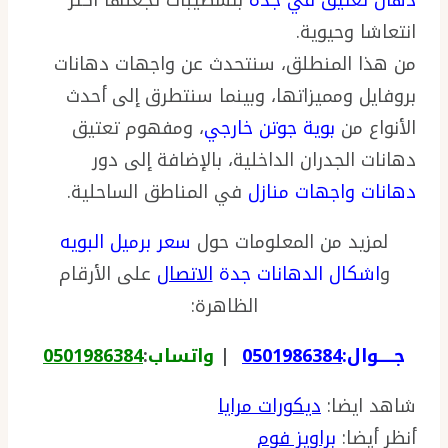
انتعاشا وحيوية.
من هذا المنطلق، سنتحدث عن واجهات دهانات
بروفايل ومميزاتها، وبينما سنتطرق إلى أحدث
الأنواع من
بوية جوتن خارجي
، ومفهوم تعتيق
دهانات الجدران الداخلية، بالإضافة إلى دور
دهانات واجهات منازل
في المناطق الساحلية.
لمزيد من المعلومات حول
سعر برميل البويه
و
اشكال الدهانات جدة
الاتصال
على الأرقام
الظاهرة:
جـــــوال:
0501986384
|
واتساب
:
0501986384
شاهد ايضا:
ديكورات مرايا
أنظر أيضا:
براويز فوم