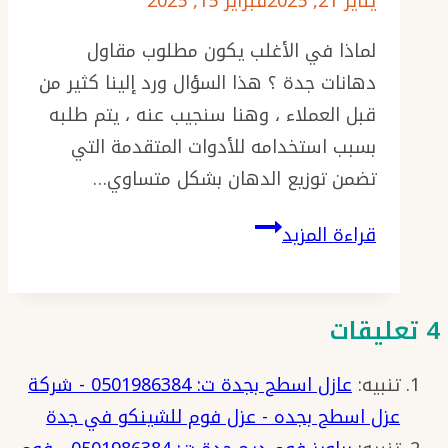
يناير 21, 2025
فبراير 15, 2025
–
لماذا في الأغلب يكون مطلوب مقاول
دهان
دهانات جدة ؟ هذا السؤال ورد إلينا كثير من
ممتاز
قبل العملاء ، وهنا سنجيب عنه ، يتم طلبه
بجده
بسبب استخدامه للأدوات المتقدمة التي
–
تضمن توزيع الدهان بشكل متساوي…
عامل
دهان
مطلوب
قراءة المزيد
بجدة
مقاول
دهانات
جدة
4 تعليقات
ت:
تنبيه:
عازل اسطح بجدة ت: 0501986384 - شركة
0501986384
عزل اسطح بجده - عزل فوم للشينكو في جدة
بويه