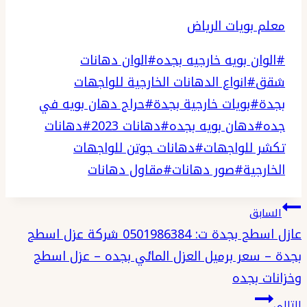
معلم بويات الرياض
وسوم
#
الوان بويه خارجيه بجده
#
الوان دهانات
المقال:
شقق
#
انواع الدهانات الخارجية للواجهات
بجدة
#
بويات خارجية بجدة
#
حراج دهان بويه في
جده
#
دهان بويه بجده
#
دهانات 2023
#
دهانات
تكشر للواجهات
#
دهانات جوتن للواجهات
الخارجية
#
صور دهانات
#
مقاول دهانات
تصفّح
السابق
المقالات
عازل اسطح بجدة ت: 0501986384 شركة عزل اسطح
بجدة – سعر برميل العزل المائي بجده – عزل اسطح
وخزانات بجده
التالي