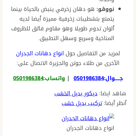
نووڤو:
هو دهان زخرفي ينبض بالحياة بينما
يتمتع بتشطيبات زخرفية مميزة أيضا لديه
ألوان تدوم طويلا وهو مقاوم فائق للظروف
المناخية وسريع وسهل التطبيق.
لمزيد من التفاصيل حول
انواع دهانات الجدران
الأخرى من طلاء جوتن والجزيرة الاتصال على:
جـــــوال:
0501986384
|
واتساب
:
0501986384
شاهد ايضا:
ديكور بديل الخشب
أنظر أيضا:
تركيب بديل خشب
انواع دهانات الجدران