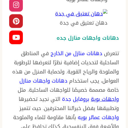
دهان تعتيق في جدة
دهانات واجهات منازل جده
تتعرض
دهانات منازل من الخارج
في المناطق
الساحلية لتحديات إضافية نظرًا لتعرضها للرطوبة
والملوحة والرياح القوية. ولحماية المنزل من هذه
العوامل، يجب استخدام
دهانات واجهات منازل
خاصة مصممة خصيصًا للواجهات الساحلية. مثل
واجهات بوية
بروفايل جدة
التي نجيد تحضيرها
وتطبيقها بفضل خبرائنا المحترفين. حيث تتميز
واجهات عمائر بويه
بأنها مقاومة للماء والملوحة
والأشعة فوق البنفسجية، كذلك تحافظ على