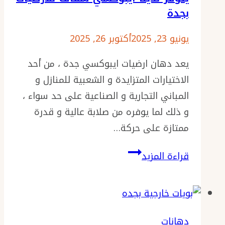
داخلي
بجدة
جدة
–
يونيو 23, 2025
أكتوبر 26, 2025
بويات
يعد دهان ارضيات ايبوكسي جدة ، من أحد
داخلية
الاختيارات المتزايدة و الشعبية للمنازل و
للفلل
المباني التجارية و الصناعية على حد سواء ،
بجدة
و ذلك لما يوفره من صلابة عالية و قدرة
ممتازة على حركة…
دهان
قراءة المزيد
ارضيات
ايبوكسي
جدة
،
دهانات