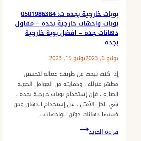
متوفر
بويات خارجية بجده ت: 0501986384
الأن
بويات واجهات خارجية بجدة – مقاول
بعدة
دهانات جده – افضل بوية خارجية
الوان
بجدة
مختلفة
خاصة
يونيو 6, 2023
يونيو 15, 2023
انه
إذا كنت تبحث عن طريقة فعاله لتحسين
يتوفر
مظهر منزلك ، وحمايته من العوامل الجويه
لدينا
الضاره ، فإن إستخدام بويات خارجية بجده ،
ايبوكسي
هي الحل الأمثل ، لان إستخدام الدهان ومن
شفاف
ضمنها دهانات جوتن للواجهات…
للارضيات
بجدة
بويات
قراءة المزيد
خارجية