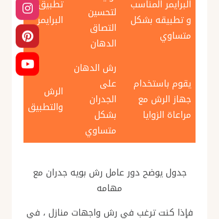
البرايمر المناسب
تطبيق
لتحسين
و تطبيقه بشكل
البرايمر
التصاق
متساوي
الدهان
رش الدهان
يقوم باستخدام
على
الرش
جهاز الرش مع
الجدران
والتطبيق
مراعاة الزوايا
بشكل
متساوي
جدول يوضح دور عامل رش بويه جدران مع
مهامه
فإذا كنت ترغب في رش واجهات منازل ، في