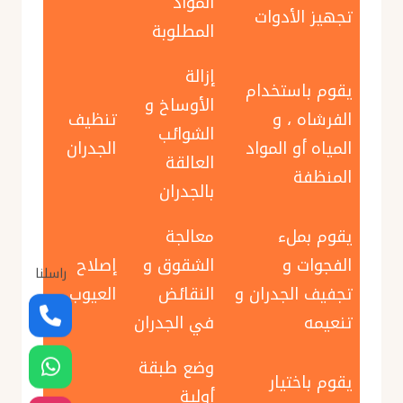
المواد
تجهيز الأدوات
المطلوبة
إزالة
يقوم باستخدام
الأوساخ و
الفرشاه ، و
تنظيف
الشوائب
المياه أو المواد
الجدران
العالقة
المنظفة
بالجدران
يقوم بملء
معالجة
الفجوات و
الشقوق و
إصلاح
راسلنا
تجفيف الجدران و
النقائض
العيوب
تنعيمه
في الجدران
وضع طبقة
يقوم باختيار
أولية