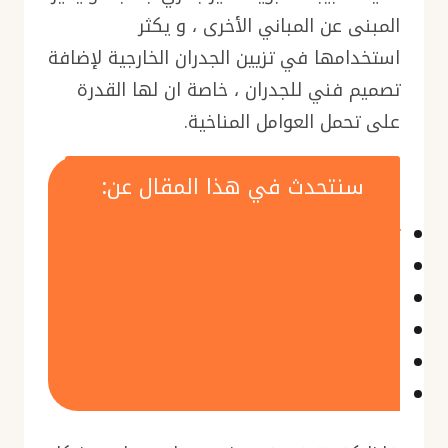
المبنى عن المباني الأخرى ، و يكثر
استخدامها في تزيين الجدران الخارجية لإضافة
تصميم فني للجدران ، خاصة ان لها القدرة
على تحمل العوامل المناخية.
سنتحدث في هذا المقال عن:
تنفيذ جميع أعمال الدهانات الخارجية جدة
عامل رش بويه جدران بجدة
جرافيت للواجهات في جدة
رشات محببه للواجهات في جدة
اسئلة شائعة يطرحها الكثير
عبارات بحث ذات صله