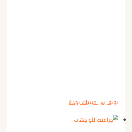
بويه رش حبيبات بجدة