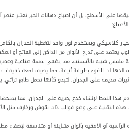
بيقها على الأسطح، بل أن اصباغ دهانات الخبر تعتبر عنص
لأصباغ:
لخيار كلاسيكي ويستخدم لون واحد لتغطية الجدران بالكامل، 
أسلوب يعتمد على تدرج الألوان من الداكن إلى الفاتح أو ال
نية ملمس شبيه بالأسمنت، مما يضفي لمسة صناعية وعصري
ه الدهانات الضوء بطريقة أنيقة، مما يضيف لمعة خفيفة عل
يرات قديمة على الجدران، لتبدو كأنها تحمل طابع تراثي. ي
دم هذا النمط لإنشاء خدع بصرية على الجدران، مما يمنحها
تمد هذه التقنية على وضع قوالب ذات نقوش وزخارف مثل الأ
لرأسية أو الأفقية بألوان متباينة أو متناسقة لإضفاء مظ