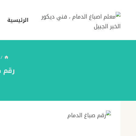
لتجاوز
لى
الرئيسية
لمحتوى
/
رقم صباغ الد