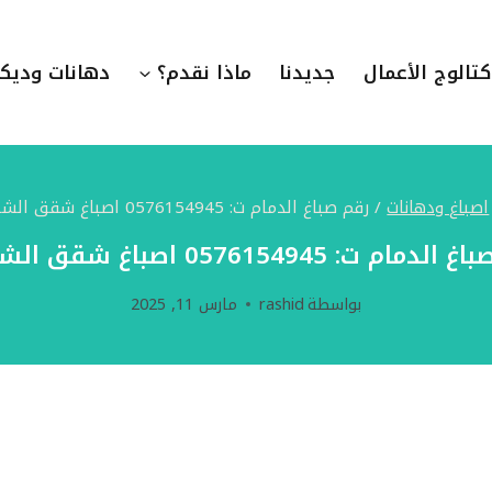
كتالوج الأعمال
جديدنا
ماذا نقدم؟
دهانات وديك
اصباغ ودهانات
/
رقم صباغ الدمام ت: 0576154945 اصباغ شقق الشرقية
مام ت: 0576154945 اصباغ شقق الشرقية
بواسطة
rashid
مارس 11, 2025