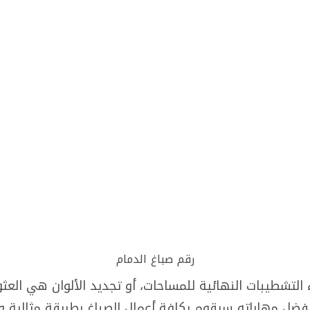
رقم صباغ الدمام
لتشطيبات النهائية للمساحات، أو تجديد الألوان هي العث
ضل مهاراته سيقوم بكافة أعمال الصباغ بطريقة مثالية وجو