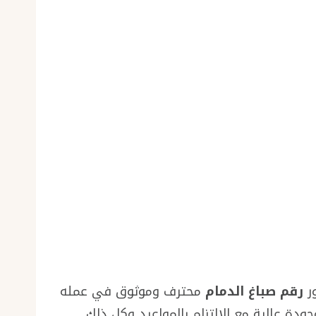
ور
رقم صباغ الدمام
محترف وموثوق في عمله
دة عالية مع الالتزام بالمواعيد وكل ذلك