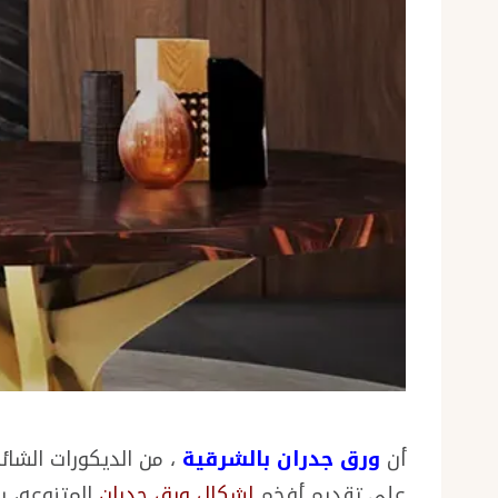
أن
ورق جدران بالشرقية
، من الديكورات الشائ
على تقديم أفخم
اشكال ورق جدران
المتنوعه، ب