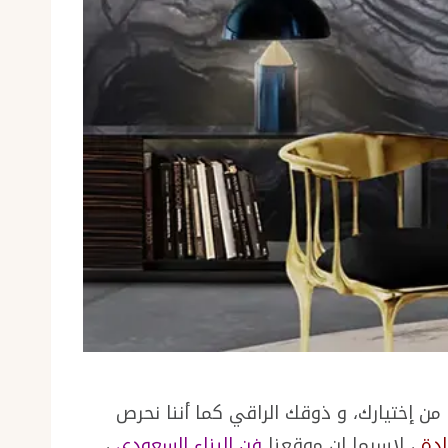
من إختيارك، و ذوقك الراقي كما أننا نحرص
دة
، لاسيما ان موقعنا
فن البناء السعودي
،