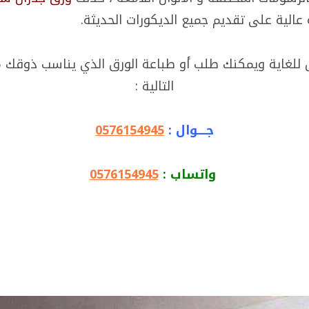
 عالية على تقديم جميع الديكورات الحديثة.
للغاية ويمكنك طلب أو طباعة الورق الذي يناسب ذوقك 
التالية :
جــــوال :
0576154945
واتساب :
0576154945