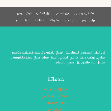
تشطيب وترميم
عزل اسطح
بديل الخشب
ديكور جبس
براويز فوم
ورق جدران
مقاولات
دهانات
مرايا
بناء
فن البناء السعودي للمقاولات ، اصباغ داخلية وخارجية، تشطيب وترميم
مباني، تركيب ديكورات في الدمام ، أفضل معلم اصباغ ممتاز بالشرقية ،
مقاول بناء ملاحق عزل اسطح بالدمام.
خدماتنا
مقاولات عامة
تشطيب وترميم
اصباغ ودهانات
عزل اسطح