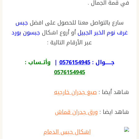
في قمة الجمال .
سارع بالتواصل معنا للحصول على افضل
جبس
غرف نوم الخبر الجبيل
أو أروع اشكال
جبسون بورد
عبر الأرقام التالية :
جــــــوال :
0576154945
|
وأتــساب :
0576154945
شـاهد أيضا :
صبغ جدران خارجيه
شاهد ايضا :
ورق جدران قماش