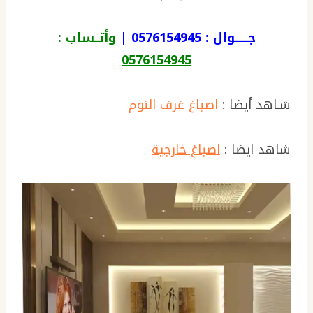
جــــــوال :
0576154945
|
وأتــساب :
0576154945
شـاهد أيضا :
اصباغ غرف النوم
شاهد ايضا :
اصباغ خارجية