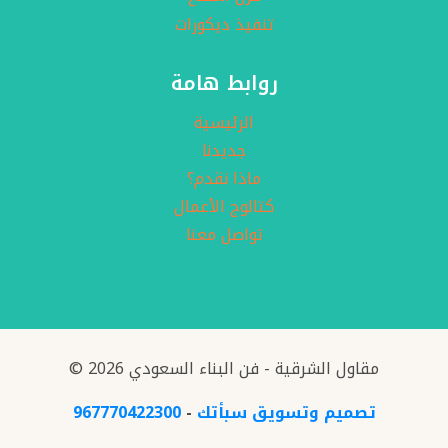
تنفيذ ديكورات
روابط هامة
الرئيسية
جديدنا
ماذا نقدم؟
كتالوج الأعمال
تواصل معنا
© 2026 مقاول الشرقية - فن البناء السعودي
تصميم وتسويق سبأتك
-
967770422300