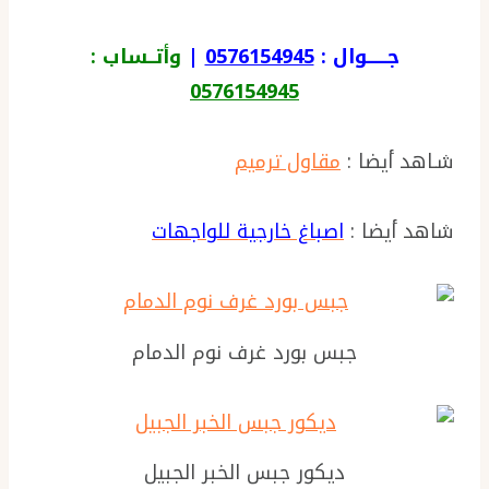
جــــــوال :
0576154945
|
وأتــساب :
0576154945
شـاهد أيضا :
مقاول ترميم
شاهد أيضا :
اصباغ خارجية للواجهات
جبس بورد غرف نوم الدمام
ديكور جبس الخبر الجبيل