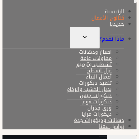
الرئيسية
كتالوج الأعمال
جديدنا
تبديل
ماذا نقدم؟
القائمة
الفرعية
اصباغ ودهانات
مقاولات عامة
تشطيب وترميم
عزل اسطح
أعمال البناء
تنفيذ ديكورات
بديل الخشب والرخام
ديكورات جبس
ديكورات فوم
ورق جدران
ديكورات مرايا
دهانات وديكورات جدة
تواصل معنا