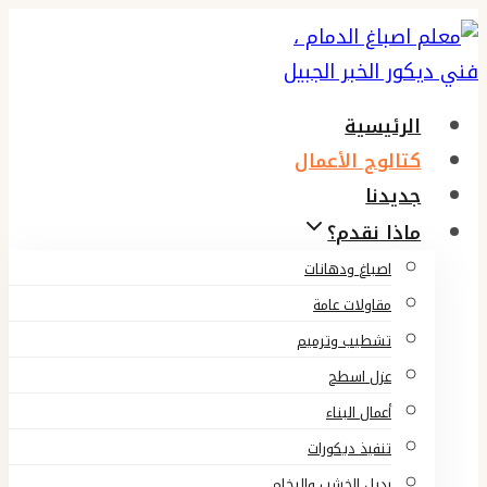
التجاوز
إلى
المحتوى
الرئيسية
كتالوج الأعمال
جديدنا
ماذا نقدم؟
اصباغ ودهانات
مقاولات عامة
تشطيب وترميم
عزل اسطح
أعمال البناء
تنفيذ ديكورات
بديل الخشب والرخام