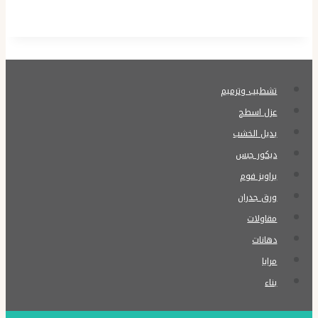
تشطيب وترميم
عزل اسطح
بديل الخشب
ديكور جبس
براويز فوم
ورق جدران
مقاولات
دهانات
مرايا
بناء