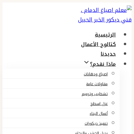
التجاوز
إلى
المحتوى
الرئيسية
كتالوج الأعمال
جديدنا
ماذا نقدم؟
اصباغ ودهانات
مقاولات عامة
تشطيب وترميم
عزل اسطح
أعمال البناء
تنفيذ ديكورات
بديل الخشب والرخام