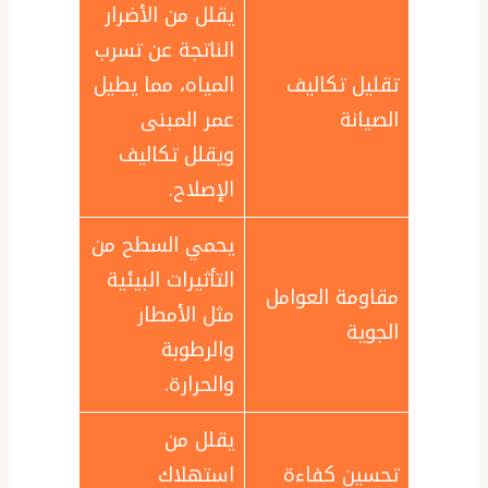
يقلل من الأضرار
الناتجة عن تسرب
تقليل تكاليف
المياه، مما يطيل
الصيانة
عمر المبنى
ويقلل تكاليف
الإصلاح.
يحمي السطح من
التأثيرات البيئية
مقاومة العوامل
مثل الأمطار
الجوية
والرطوبة
والحرارة.
يقلل من
تحسين كفاءة
استهلاك