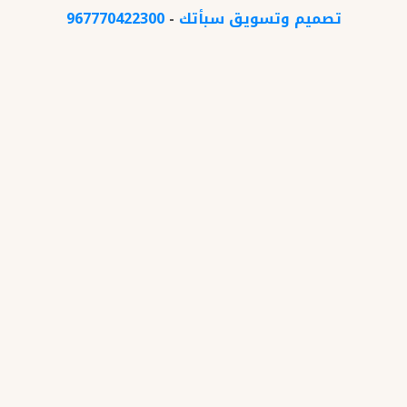
تصميم وتسويق سبأتك
-
967770422300
x
عرض خاص
خصم 30% في الدهانات والديكورات للمتصلين
اليوم
اتصل الان
الرئيسية
معرض الاعمال
المدونة
تبديل
ماذا نقدم؟