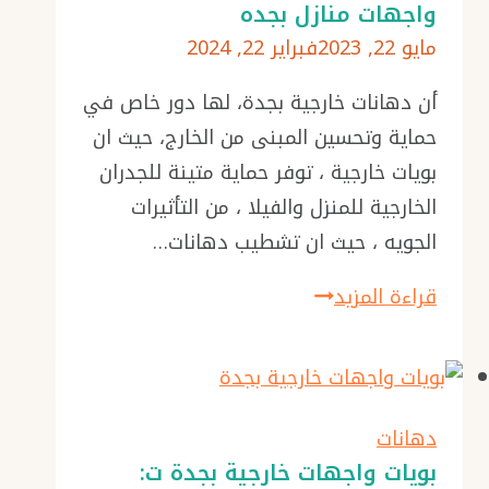
واجهات منازل بجده
بجدة
مايو 22, 2023
فبراير 22, 2024
–
مقاول
أن دهانات خارجية بجدة، لها دور خاص في
دهانات
حماية وتحسين المبنى من الخارج، حيث ان
جده
بويات خارجية ، توفر حماية متينة للجدران
–
الخارجية للمنزل والفيلا ، من التأثيرات
افضل
الجويه ، حيث ان تشطيب دهانات…
بوية
دهانات
قراءة المزيد
خارجية
خارجية
بجدة
بجدة
ت:
0501986384
دهانات
دهانات
بويات واجهات خارجية بجدة ت: