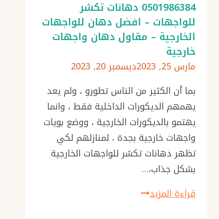
0501986384 دهانات تكشر
خارجية
للواجهات – افضل دهان للواجهات
للمنازل
الخارجية – مقاول دهان واجهات
بجده
خارجية
–
مارس 25, 2023
ديسمبر 20, 2023
بويات
خارجيه
بما أن الكثير من الناس تطورو ، ولم يعد
جدة
يهمهم الديكورات الداخلية فقط ، وانما
–
يهتمو بالديكورات الخارجية ، ووضع بويات
دهانات
واجهات خارجية بجدة ، لمنازلهم لكي
واجهات
تظهر دهانات تكشر للواجهات الخارجية
منازل
بشكل جذاب،…
بجده
بويات
قراءة المزيد
واجهات