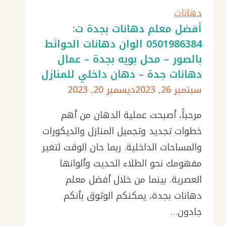
0501986384
دهانات
عروض
أفضل معلم دهانات بجدة ت:
0501986384 الوان دهانات الحوائط
تنفيذ
بالصور – محل بويه بجدة – عمال
دهانات
دهانات جدة – دهان داخلي للمنازل
خارجية
سبتمبر 26, 2023
ديسمبر 20, 2023
جدة
–
مرحباً، أصبحت عملية الدهان من أهم
رشات
خطوات تجديد وتجميل المنازل والديكورات
خارجية
والمساحات الداخلية. ربما حان الوقت لتغير
للمنازل
مفهومك نحو الطلاء الحديث وألوانها
جدة
العصرية. بينما من خلال أفضل معلم
دهانات بجدة، يمكنكم الوثوق بأنكم
جادون…