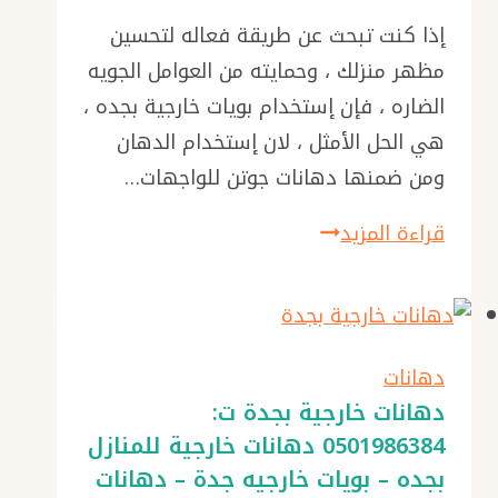
دهانات
إذا كنت تبحث عن طريقة فعاله لتحسين
واجهات
مظهر منزلك ، وحمايته من العوامل الجويه
منازل
الضاره ، فإن إستخدام بويات خارجية بجده ،
–
هي الحل الأمثل ، لان إستخدام الدهان
دهان
ومن ضمنها دهانات جوتن للواجهات…
تعتيق
بويات
قراءة المزيد
في
خارجية
جدة
بجده
–
ت:
دهان
0501986384
فلل
دهانات
بويات
دهانات خارجية بجدة ت:
جده
0501986384 دهانات خارجية للمنازل
واجهات
بجده – بويات خارجيه جدة – دهانات
خارجية