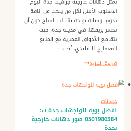
تمثل دهانات خارجية جرافيت جدة اليوم
الاسلوب الأمثل لكل من يبحث عن أناقة
تدوم، ومتانة تواجه تقلبات المناخ دون أن
تخسر بريقها. في مدينة جدة، حيث
تتقاطع الأذواق العصرية مع الطابع
المعماري التقليدي، أصبحت…
دهانات
قراءة المزيد
خارجية
جرافيت
جدة،
ذات
دهانات
جودة
افضل بوية للواجهات جدة ت:
0501986384 صور دهانات خارجية
عالية
بجدة
معلم