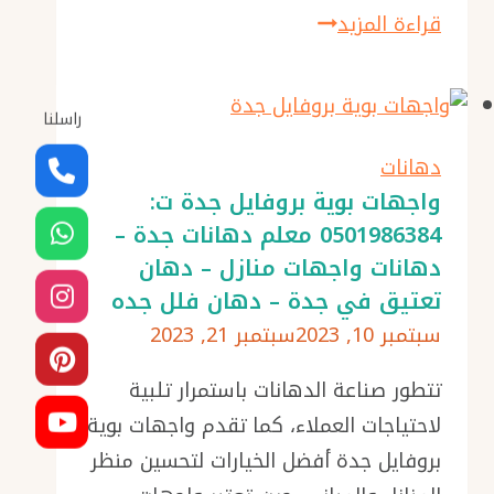
أفضل
قراءة المزيد
معلم
دهانات
راسلنا
بجدة
ت:
دهانات
0501986384
واجهات بوية بروفايل جدة ت:
0501986384 معلم دهانات جدة –
الوان
دهانات واجهات منازل – دهان
دهانات
تعتيق في جدة – دهان فلل جده
الحوائط
سبتمبر 10, 2023
سبتمبر 21, 2023
بالصور
–
تتطور صناعة الدهانات باستمرار تلبية
محل
لاحتياجات العملاء، كما تقدم واجهات بوية
بويه
بروفايل جدة أفضل الخيارات لتحسين منظر
بجدة