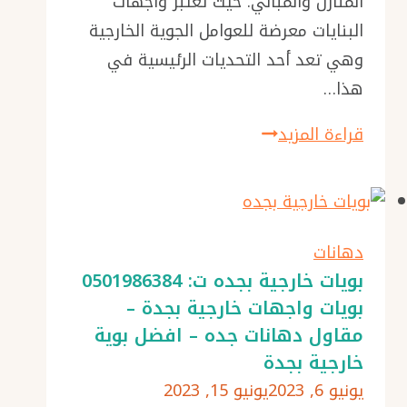
المنازل والمباني. حيث تعتبر واجهات
–
البنايات معرضة للعوامل الجوية الخارجية
عمال
وهي تعد أحد التحديات الرئيسية في
دهانات
هذا…
جدة
واجهات
قراءة المزيد
–
بوية
دهان
بروفايل
داخلي
جدة
للمنازل
ت:
دهانات
0501986384
بويات خارجية بجده ت: 0501986384
بويات واجهات خارجية بجدة –
معلم
مقاول دهانات جده – افضل بوية
دهانات
خارجية بجدة
جدة
يونيو 6, 2023
يونيو 15, 2023
–