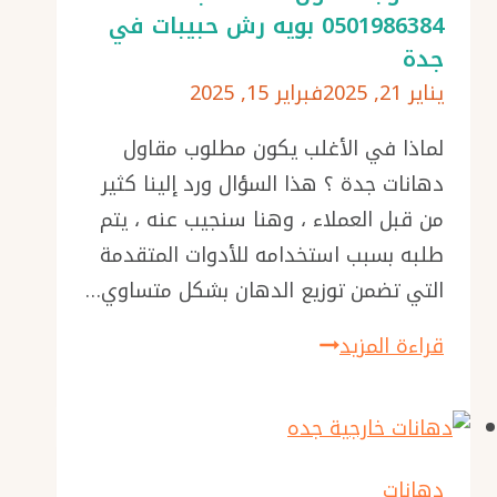
0501986384 بويه رش حبيبات في
صور
جدة
دهانات
يناير 21, 2025
فبراير 15, 2025
خارجية
بجدة
لماذا في الأغلب يكون مطلوب مقاول
دهانات جدة ؟ هذا السؤال ورد إلينا كثير
من قبل العملاء ، وهنا سنجيب عنه ، يتم
طلبه بسبب استخدامه للأدوات المتقدمة
التي تضمن توزيع الدهان بشكل متساوي…
مطلوب
قراءة المزيد
مقاول
دهانات
جدة
ت:
دهانات