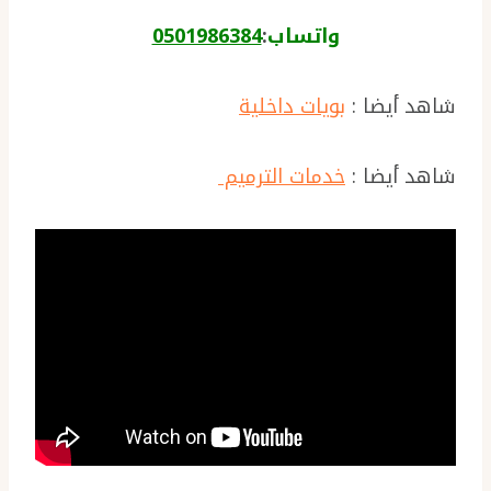
واتساب
:
0501986384
شاهد أيضا :
بويات داخلية
شاهد أيضا :
خدمات الترميم