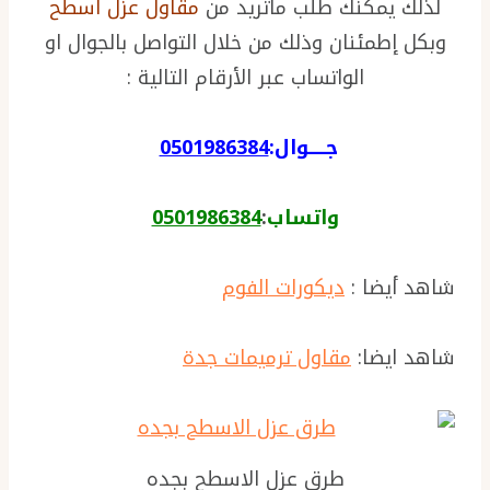
لذلك يمكنك طلب ماتريد من
مقاول عزل اسطح
وبكل إطمئنان وذلك من خلال التواصل بالجوال او
الواتساب عبر الأرقام التالية :
جـــــوال:
0501986384
واتساب
:
0501986384
شاهد أيضا :
ديكورات الفوم
شاهد ايضا:
مقاول ترميمات جدة
طرق عزل الاسطح بجده