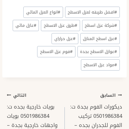
وسوم
#
افضل طريقه لعزل الاسطح
#
انواع العزل المائي
المقال:
#
شركة عزل اسطح
#
طرق عزل الاسطح
#
عازل مائي
#
عزل اسطح المنازل
#
عزل حراراي
#
عوازل الاسطح بجدة
#
فوم عزل الاسطح
#
مواد عزل الاسطح
تصفّح
السابق
التالي
المقالات
ديكورات الفوم بجدة ت:
بويات خارجية بجده ت:
0501986384 تركيب
0501986384 بويات
الفوم للجدران بجده –
واجهات خارجية بجدة –