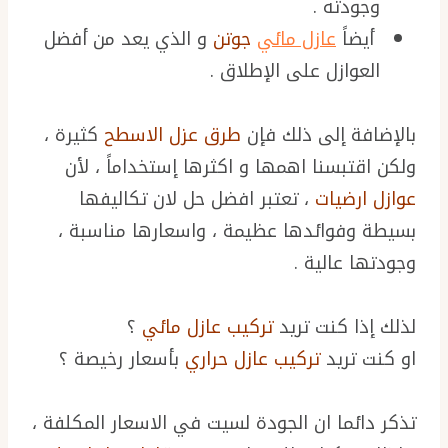
وجودته .
أيضاً
عازل مائي
جوتن
و الذي يعد من أفضل
العوازل على الإطلاق .
بالإضافة إلى ذلك فإن
طرق عزل الاسطح
كثيرة ،
ولكن اقتبسنا اهمها و اكثرها إستخداماً ، لأن
عوازل ارضيات
، تعتبر افضل حل لان تكاليفها
بسيطة وفوائدها عظيمة ، واسعارها مناسبة ،
وجودتها عالية .
لذلك إذا كنت تريد
تركيب عازل مائي
؟
او كنت تريد
تركيب عازل حراري
بأسعار رخيصة ؟
تذكر دائما ان الجودة لسيت في الاسعار المكلفة ،