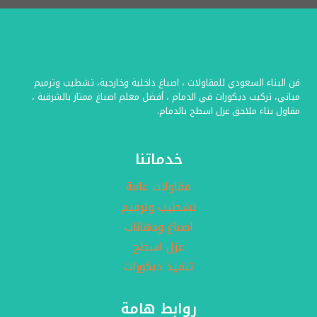
:
0576154945
–
عامل
صبغ
فن البناء السعودي للمقاولات ، اصباغ داخلية وخارجية، تشطيب وترميم
بالشرقية
مباني، تركيب ديكورات في الدمام ، أفضل معلم اصباغ ممتاز بالشرقية ،
–
مقاول بناء ملاحق عزل اسطح بالدمام.
محلات
دهان
خدماتنا
صبغ
خارجية
مقاولات عامة
تشطيب وترميم
اصباغ ودهانات
عزل اسطح
تنفيذ ديكورات
روابط هامة