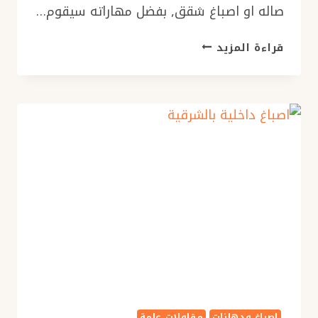
صاله او اصباغ شقق, بفضل مهاراته سيقوم…
رقم
قراءة المزيد
صباغ
الدمام
ت:
0576154945
اصباغ
شقق
الشرقية
اصباغ ودهانات
مقاولات عامة