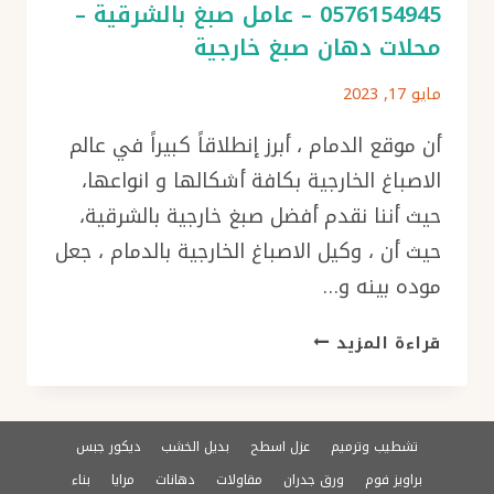
0576154945 – عامل صبغ بالشرقية –
محلات دهان صبغ خارجية
مايو 17, 2023
أن موقع الدمام ، أبرز إنطلاقاً كبيراً في عالم
الاصباغ الخارجية بكافة أشكالها و انواعها،
حيث أننا نقدم أفضل صبغ خارجية بالشرقية،
حيث أن ، وكيل الاصباغ الخارجية بالدمام ، جعل
موده بينه و…
اصباغ
قراءة المزيد
خارجية
في
الخبر
الجبيل
تشطيب وترميم
عزل اسطح
بديل الخشب
ديكور جبس
ت
براويز فوم
ورق جدران
مقاولات
دهانات
مرايا
بناء