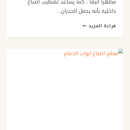
مظهراً انيقاً ، كما يساعد تشطيب اصباغ
داخليه بأنه يجعل الجدران…
اصباغ
قراءة المزيد
داخلية
بالشرقية
ت:
0576154945
معلم
اصباغ
داخلية
الدمام
–
اصباغ
منازل
داخليه
بالدمام
–