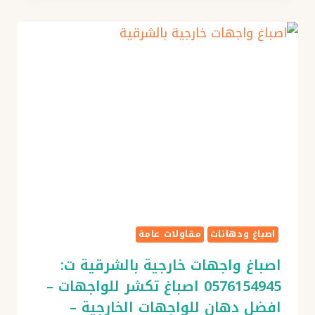
ت:
0576154945
ديكورات
دهان
جدران
بالشرقية
–
معلم
اصباغ
بالشرقية
–
شركة
اصباغ
اصباغ ودهانات
مقاولات عامة
في
اصباغ واجهات خارجية بالشرقية ت:
الدمام
0576154945 اصباغ تكشر للواجهات –
افضل دهان للواجهات الخارجية –