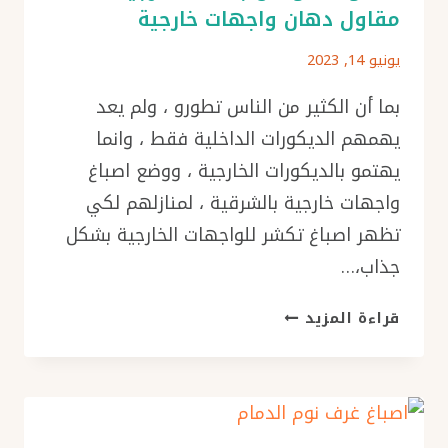
مقاول دهان واجهات خارجية
يونيو 14, 2023
بما أن الكثير من الناس تطورو ، ولم يعد
يهمهم الديكورات الداخلية فقط ، وانما
يهتمو بالديكورات الخارجية ، ووضع اصباغ
واجهات خارجية بالشرقية ، لمنازلهم لكي
تظهر اصباغ تكشر للواجهات الخارجية بشكل
جذاب،…
اصباغ
قراءة المزيد
واجهات
خارجية
بالشرقية
ت:
0576154945