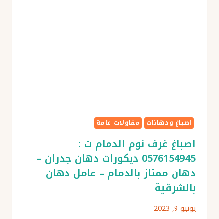
اصباغ
تكشر
للواجهات
–
افضل
دهان
للواجهات
الخارجية
–
مقاول
اصباغ ودهانات
مقاولات عامة
دهان
اصباغ غرف نوم الدمام ت :
واجهات
خارجية
0576154945 ديكورات دهان جدران –
دهان ممتاز بالدمام – عامل دهان
بالشرقية
يونيو 9, 2023