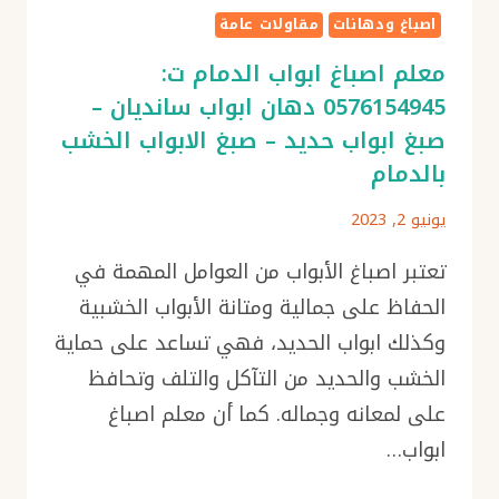
حراج
اصباغ ودهانات
مقاولات عامة
دهان
معلم اصباغ ابواب الدمام ت:
صبغ
في
0576154945 دهان ابواب سانديان –
الخبر
صبغ ابواب حديد – صبغ الابواب الخشب
الجبيل
بالدمام
يونيو 2, 2023
تعتبر اصباغ الأبواب من العوامل المهمة في
الحفاظ على جمالية ومتانة الأبواب الخشبية
وكذلك ابواب الحديد، فهي تساعد على حماية
الخشب والحديد من التآكل والتلف وتحافظ
على لمعانه وجماله. كما أن معلم اصباغ
ابواب…