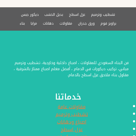
جدران
تشطيب وترميم
عزل اسطح
بديل الخشب
ديكور جبس
قماش
براويز فوم
ورق جدران
مقاولات
دهانات
مرايا
بناء
ثري
دي
–
ورق
فن البناء السعودي للمقاولات ، اصباغ داخلية وخارجية، تشطيب وترميم
جدران
مباني، تركيب ديكورات في الدمام ، أفضل معلم اصباغ ممتاز بالشرقية ،
مناظر
مقاول بناء ملاحق عزل اسطح بالدمام.
–
خدماتنا
ديكور
ورق
مقاولات عامة
تشطيب وترميم
حائط
اصباغ ودهانات
3D
عزل اسطح