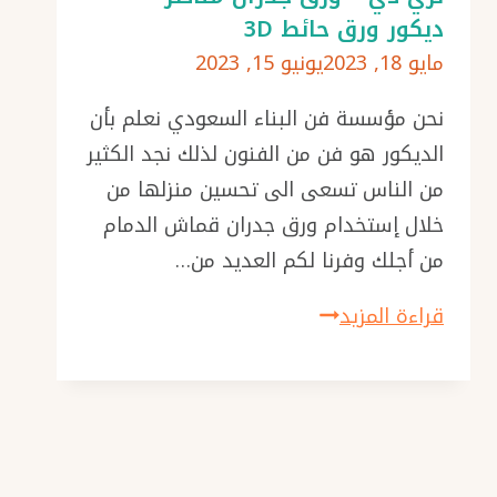
ديكور ورق حائط 3D
–
مايو 18, 2023
يونيو 15, 2023
ورق
حائط
نحن مؤسسة فن البناء السعودي نعلم بأن
مودرن
الديكور هو فن من الفنون لذلك نجد الكثير
–
من الناس تسعى الى تحسين منزلها من
اشكال
خلال إستخدام ورق جدران قماش الدمام
ورق
من أجلك وفرنا لكم العديد من…
جدران
ورق
قراءة المزيد
–
جدران
ورق
قماش
جدران
الدمام
حراج
ت:0576154945
بالشرقية
ورق