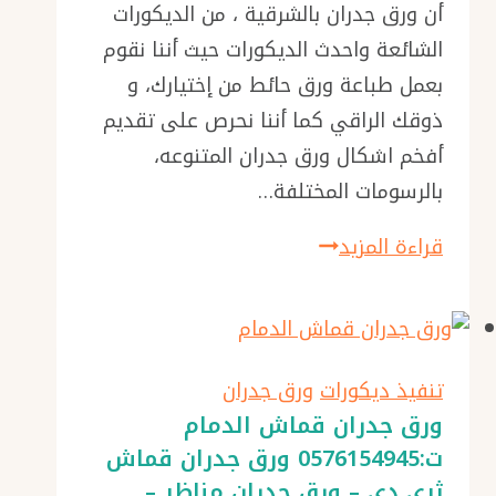
أن ورق جدران بالشرقية ، من الديكورات
الشائعة واحدث الديكورات حيث أننا نقوم
بعمل طباعة ورق حائط من إختيارك، و
ذوقك الراقي كما أننا نحرص على تقديم
أفخم اشكال ورق جدران المتنوعه،
بالرسومات المختلفة…
ورق
قراءة المزيد
جدران
بالشرقية
ت:
0576154945
تنفيذ ديكورات
ورق جدران
طباعة
ورق جدران قماش الدمام
ت:0576154945 ورق جدران قماش
ورق
ثري دي – ورق جدران مناظر –
حائط