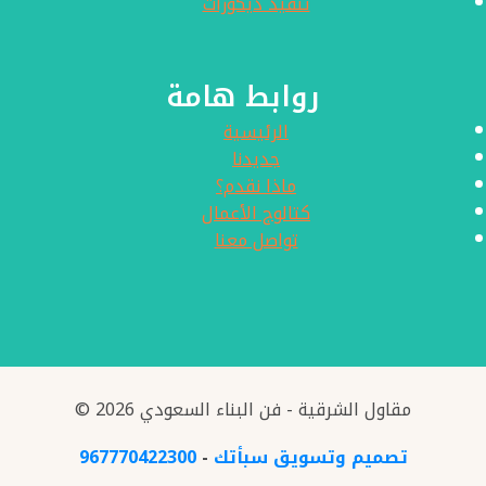
تنفيذ ديكورات
روابط هامة
الرئيسية
جديدنا
ماذا نقدم؟
كتالوج الأعمال
تواصل معنا
© 2026 مقاول الشرقية - فن البناء السعودي
تصميم وتسويق سبأتك
-
967770422300