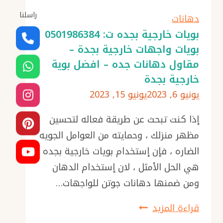
ت:
راسلنا
0501986384
دهانات
عروض
بويات خارجية بجده ت: 0501986384
بويات واجهات خارجية بجدة –
تنفيذ
مقاول دهانات جده – افضل بوية
دهانات
خارجية بجدة
خارجية
يونيو 6, 2023
يونيو 15, 2023
جدة
–
إذا كنت تبحث عن طريقة فعاله لتحسين
رشات
مظهر منزلك ، وحمايته من العوامل الجويه
خارجية
الضاره ، فإن إستخدام بويات خارجية بجده ،
للمنازل
هي الحل الأمثل ، لان إستخدام الدهان
جدة
ومن ضمنها دهانات جوتن للواجهات…
بويات
قراءة المزيد