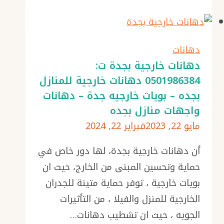
خارجية
بجده
ت:
0501986384
دهانات
بويات
دهانات خارجية بجدة ت:
0501986384 دهانات خارجية للمنازل
واجهات
بجده – بويات خارجيه جدة – دهانات
خارجية
واجهات منازل بجده
بجدة
مايو 22, 2023
فبراير 22, 2024
–
مقاول
أن دهانات خارجية بجدة، لها دور خاص في
دهانات
حماية وتحسين المبنى من الخارج، حيث ان
جده
بويات خارجية ، توفر حماية متينة للجدران
–
الخارجية للمنزل والفيلا ، من التأثيرات
افضل
الجويه ، حيث ان تشطيب دهانات…