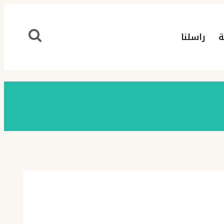
ة
راسلنا