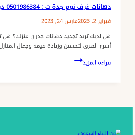
دهانات غرف نوم جدة ت : 0501986384 ديكورات دهان جدران – دهان ممتاز بجده – عامل دهان بجدة
فبراير 2, 2023
مارس 24, 2023
هل لديك تريد تجديد دهانات جدران منزلك؟ هل ت
أسرع الطرق لتحسين وزيادة قيمة وجمال المنازل
دهانات
قراءة المزيد
غرف
نوم
جدة
ت
:
0501986384
ديكورات