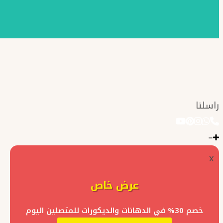
راسلنا
x
عرض خاص
خصم 30% في الدهانات والديكورات للمتصلين اليوم