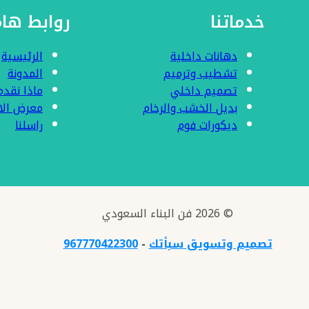
خدماتنا
روابط ها
دهانات داخلية
الرئيسية
تشطيب وترميم
المدونة
تصميم داخلي
ماذا نقدم
بديل الخشب والرخام
معرض الا
ديكورات فوم
راسلنا
© 2026 فن البناء السعودي
تصميم وتسويق سبأتك
-
967770422300