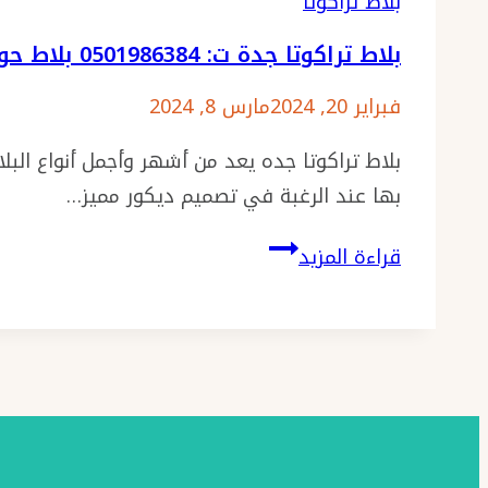
بلاط تراكوتا
بلاط تراكوتا جدة ت: 0501986384 بلاط حوش تراكوتا جدة – تراكوتا الخزف السعودي جدة
فبراير 20, 2024
مارس 8, 2024
بلاط تراكوتا جده يعد من أشهر وأجمل أنواع البل
بها عند الرغبة في تصميم ديكور مميز…
بلاط
قراءة المزيد
تراكوتا
جدة
ت:
0501986384
بلاط
حوش