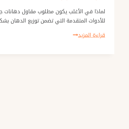
لماذا في الأغلب يكون مطلوب مقاول دهانات جدة
للأدوات المتقدمة التي تضمن توزيع الدهان ب
مطلوب
قراءة المزيد
مقاول
دهانات
جدة
ت:
0501986384
بويه
رش
حبيبات
في
جدة