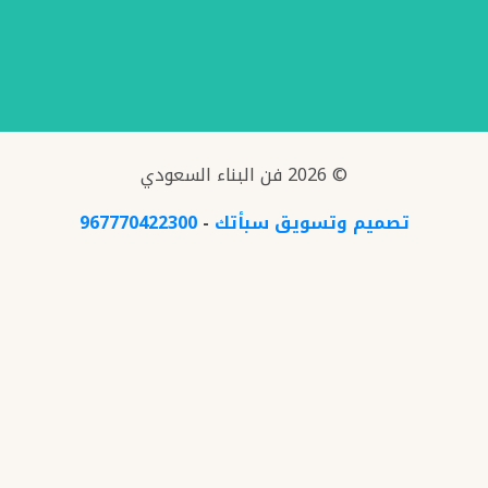
© 2026 فن البناء السعودي
تصميم وتسويق سبأتك
-
967770422300