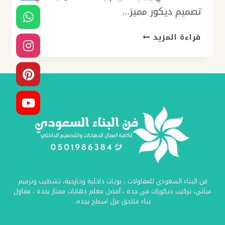
تصميم ديكور مميز…
بلاط
قراءة المزيد
تراكوتا
جدة
ت:
0501986384
بلاط
حوش
تراكوتا
جدة
–
تراكوتا
الخزف
فن البناء السعودي للمقاولات ، بويات داخلية وخارجية، تشطيب وترميم
السعودي
مباني، تركيب ديكورات في جدة ، أفضل معلم دهانات ممتاز بجدة ، مقاول
جدة
بناء ملاحق عزل اسطح بجده.