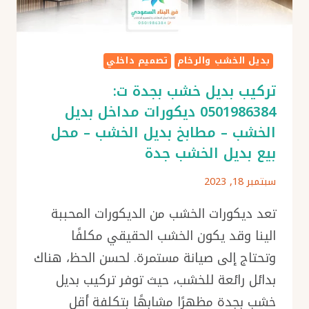
بديل
الخشب
–
بديل الخشب والرخام
تصميم داخلي
بديل
الخشب
تركيب بديل خشب بجدة ت:
مع
0501986384 ديكورات مداخل بديل
مرايا
الخشب – مطابخ بديل الخشب – محل
جدة
بيع بديل الخشب جدة
سبتمبر 18, 2023
تعد ديكورات الخشب من الديكورات المحببة
الينا وقد يكون الخشب الحقيقي مكلفًا
وتحتاج إلى صيانة مستمرة. لحسن الحظ، هناك
بدائل رائعة للخشب، حيث توفر تركيب بديل
خشب بجدة مظهرًا مشابهًا بتكلفة أقل