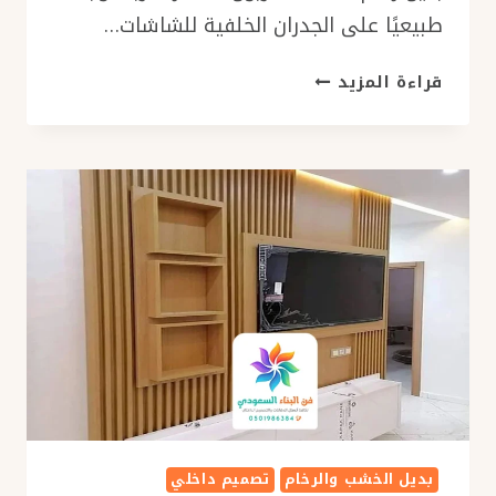
طبيعيًا على الجدران الخلفية للشاشات…
تركيب
قراءة المزيد
بديل
الرخام
للجدران
جدة
ت:
0501986384
مجالس
بديل
الرخام
–
ديكور
بديل
الرخام
جدة
بديل الخشب والرخام
تصميم داخلي