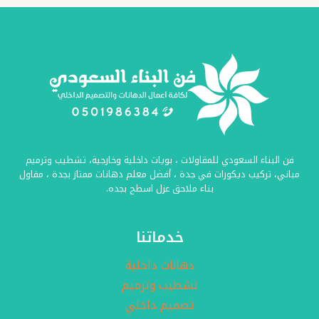
جدة
ت
:
0501986384
أفضل
معلم
بديل
الرخام
جده
فن البناء السعودي للمقاولات ، بويات داخلية وخارجية، تشطيب وترميم
–
مباني، تركيب ديكورات في جدة ، أفضل معلم دهانات ممتاز بجدة ، مقاول
ديكورات
بناء ملاحق عزل اسطح بجده.
بديل
الخشب
خدماتنا
جده
دهانات داخلية
تشطيب وترميم
تصميم داخلي