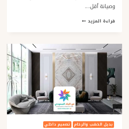
وصيانة أقل….
تركيب
قراءة المزيد
بديل
خشب
بجدة
ت:
0501986384
ديكورات
مداخل
بديل
الخشب
–
مطابخ
بديل
الخشب
–
بديل الخشب والرخام
تصميم داخلي
محل