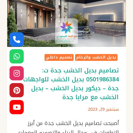
الرخام
لغرف
النوم
–
راسلنا
بديل
الرخام
للواجهات
بجدة
بديل الخشب والرخام
تصميم داخلي
–
ديكور
تصاميم بديل الخشب جدة ت:
بديل
0501986384 بديل الخشب للواجهات
الرخام
جدة – ديكور بديل الخشب – بديل
جدة
الخشب مع مرايا جدة
سبتمبر 29, 2023
أصبحت تصاميم بديل الخشب جدة من أبرز
التطورات في مجال البناء والتصميم المعماري.