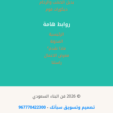
بديل الخشب والرخام
ديكورات فوم
روابط هامة
الرئيسية
المدونة
ماذا نقدم؟
معرض الاعمال
X
راسلنا
عرض خاص
خصم 30% في الدهانات والديكورات للمتصلين
اليوم
© 2026 فن البناء السعودي
اتصل الان
تصميم وتسويق سبأتك
-
967770422300