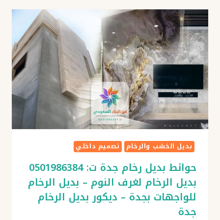
جدة
ت:
0501986384
مكتبات
شاشات
خشب
–
ديكور
شاشات
بلازما
خشب
بجدة
بديل الخشب والرخام
تصميم داخلي
حوائط بديل رخام جدة ت: 0501986384
بديل الرخام لغرف النوم – بديل الرخام
للواجهات بجدة – ديكور بديل الرخام
جدة