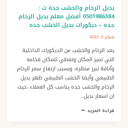
بيع
بديل الرخام والخشب جدة ت :
بديل
0501986384 أفضل معلم بديل الرخام
الخشب
جده – ديكورات بديل الخشب جده
جدة
فبراير 5, 2023
يعد الرخام والخشب من الديكورات الداخلية
التي تميز المكان وتعطي للمكان فخامه
وأناقة تبرز منظره، وبسبب ارتفاع سعر الرخام
الطبيعي وأيضا الخشب الطبيعي ظهر بديل
الرخام والخشب جده يناسب كل العملاء ،حيث
ان اسعار بديل…
بديل
قراءة المزيد
الرخام
والخشب