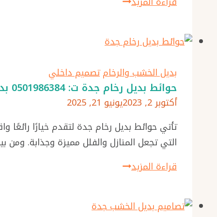
بديل
قراءة المزيد
ديكور
الخشب
بديل
للتلفزيون
الرخام
جدة
جدة
ت:
بديل الخشب والرخام
تصميم داخلي
0501986384
حوائط بديل رخام جدة ت: 0501986384 بديل الرخام لغرف النوم – بديل الرخام للواجهات بجدة – ديكور بديل الرخام جدة
مكتبات
أكتوبر 2, 2023
يونيو 21, 2025
شاشات
خشب
تأتي حوائط بديل رخام جدة لتقدم خيارًا رائعًا وا
–
التي تجعل المنازل والفلل مميزة وجذابة. ومن بي
ديكور
حوائط
قراءة المزيد
شاشات
بديل
بلازما
رخام
خشب
جدة