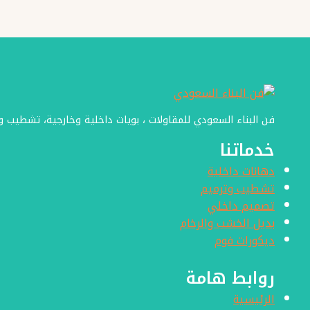
ديكورات
بديل
الخشب
جده
فن البناء السعودي للمقاولات ، بويات داخلية وخارجية، تشطيب 
خدماتنا
دهانات داخلية
تشطيب وترميم
تصميم داخلي
بديل الخشب والرخام
ديكورات فوم
روابط هامة
الرئيسية