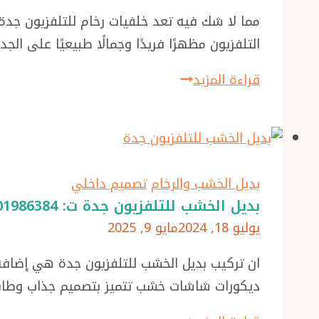
مما لا شك فيه تعد خلفيات رخام للتلفزيون جدة 
التلفزيون مظهرًا فريدًا وجمالًا طبيعيًا على ال
تركيب
قراءة المزيد
بديل
الرخام
للجدران
جدة
بديل الخشب والرخام
تصميم داخلي
ت:
بديل الخشب للتلفزيون جدة ت: 0501986384 مكتبات شاشات خشب – ديكور شاشات بلازما خشب بجدة
0501986384
يوليو 18, 2024
مايو 9, 2025
مجالس
بديل
ان تركيب بديل الخشب للتلفزيون جدة هي إضافة 
الرخام
ديكورات شاشات خشب تتميز بتصميم جذاب وطاب
–