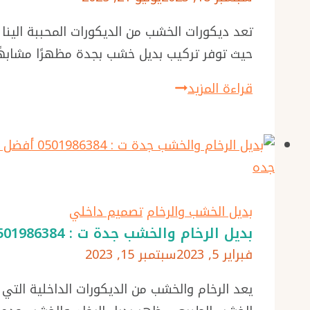
الخشب
الرخام
للواجهات
تعد ديكورات الخشب من الديكورات المحببة الين
جدة
جدة
حيث توفر تركيب بديل خشب بجدة مظهرًا مشابهًا
–
تركيب
قراءة المزيد
ديكور
بديل
بديل
خشب
الخشب
بجدة
–
ت:
بديل
0501986384
الخشب
بديل الخشب والرخام
تصميم داخلي
ديكورات
مع
بديل الرخام والخشب جدة ت : 0501986384 أفضل معلم بديل الرخام جده – ديكورات بديل الخشب جده
مداخل
مرايا
فبراير 5, 2023
سبتمبر 15, 2023
بديل
جدة
الخشب
يعد الرخام والخشب من الديكورات الداخلية التي
–