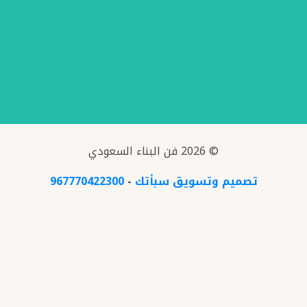
© 2026 فن البناء السعودي
تصميم وتسويق سبأتك
-
967770422300