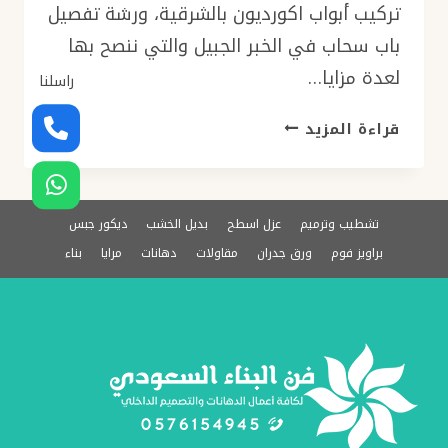
تركيب أبواب اكورديون بالشرقية، ورشة تفصيل
باب سحاب في الخبر الجبيل والتي ننصح بها
لعدة مزايا…
راسلنا
أبواب
قراءة المزيد
اكورديون
بالشرقية
0576154945
–
تشطيب وترميم
عزل اسطح
بديل الخشب
ديكور جبس
تركيب
براويز فوم
ورق جدران
مقاولات
دهانات
مرايا
بناء
باب
سحب
الخبر
الجبيل،
ورشة
باب
سحاب