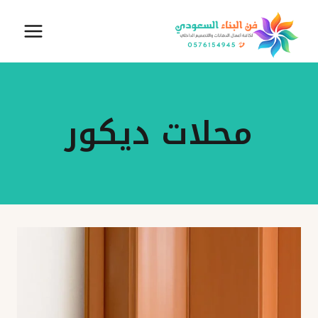
لتجاوز
لى
لمحتوى
محلات ديكور