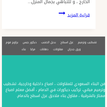
الخارج ، و للتباهي بجمال المنزل…
فوم
قراءة المزيد
جدران
الدمام
ت
تشطيب وترميم
عزل اسطح
بديل الخشب
ديكور جبس
براويز فوم
:
ورق جدران
مقاولات
دهانات
مرايا
بناء
0576154945
الواح
الفوم
للديكور
–
فن البناء السعودي للمقاولات ، اصباغ داخلية وخارجية، تشطيب
أسعار
وترميم مباني، تركيب ديكورات في الدمام ، أفضل معلم اصباغ
ممتاز بالشرقية ، مقاول بناء ملاحق عزل اسطح بالدمام.
ديكور
الفوم