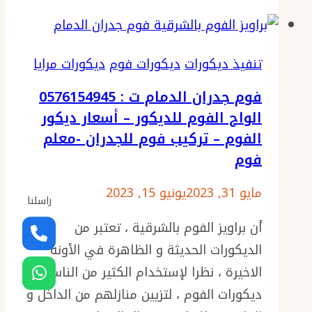
بالشرقية
0576154945
–
تنفيذ ديكورات
ديكورات فوم
ديكورات مرايا
تركيب
فوم جدران الدمام ت : 0576154945
باب
الواح الفوم للديكور – أسعار ديكور
سحب
الفوم – تركيب فوم للجدران -معلم
الخبر
فوم
الجبيل،
ورشة
مايو 31, 2023
يونيو 15, 2023
راسلنا
باب
أن براويز الفوم بالشرقية ، تعتبر من
سحاب
الديكورات الحديثة و الظاهرة في الأونه
قابل
الاخيرة ، نظرا لإستخدام الكثير من الناس
للطي
ديكورات الفوم ، لتزيين منازلهم من الداخل و
PVC