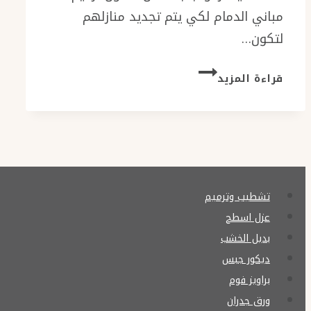
مباني الدمام لكي يتم تجديد منازلهم
لتكون…
مقاول
قراءة المزيد
ترميم
مباني
الدمام
جوال:
0576154945
ترميمات
المنازل
تشطيب وترميم
–
عزل اسطح
تشطيبات
بديل الخشب
داخلية
ديكور جبس
بالشرقية
–
براويز فوم
ترميم
ورق جدران