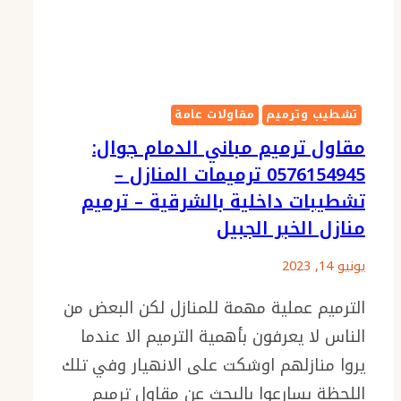
تشطيب وترميم
مقاولات عامة
مقاول ترميم مباني الدمام جوال:
0576154945 ترميمات المنازل –
تشطيبات داخلية بالشرقية – ترميم
منازل الخبر الجبيل
يونيو 14, 2023
الترميم عملية مهمة للمنازل لكن البعض من
الناس لا يعرفون بأهمية الترميم الا عندما
يروا منازلهم اوشكت على الانهيار وفي تلك
اللحظة يسارعوا بالبحث عن مقاول ترميم