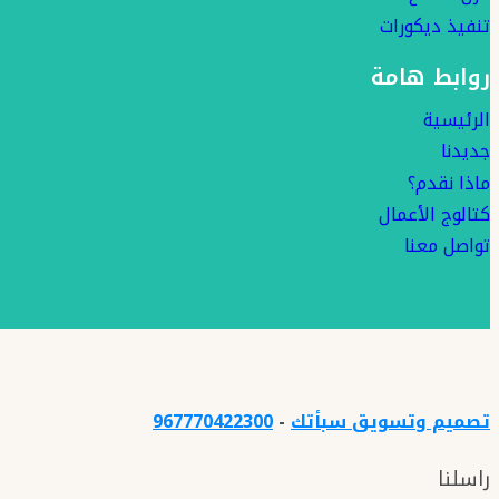
تنفيذ ديكورات
روابط هامة
الرئيسية
جديدنا
ماذا نقدم؟
كتالوج الأعمال
تواصل معنا
تصميم وتسويق سبأتك
-
967770422300
راسلنا