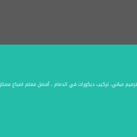
رميم مباني، تركيب ديكورات في الدمام ، أفضل معلم اصباغ ممتاز 