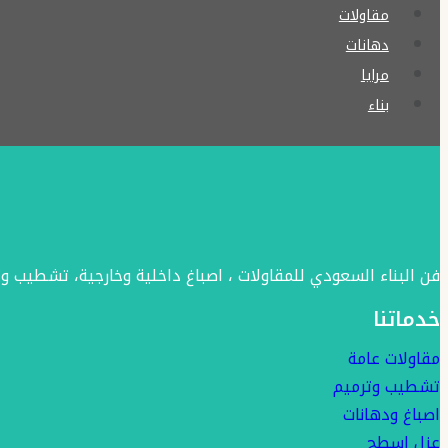
منازل
مقاولات
الخبر
دهانات
الجبيل
مرايا
بناء
فن البناء السعودي للمقاولات ، اصباغ داخلية وخارجية، تشطيب وت
خدماتنا
مقاولات عامة
تشطيب وترميم
اصباغ ودهانات
عزل اسطح