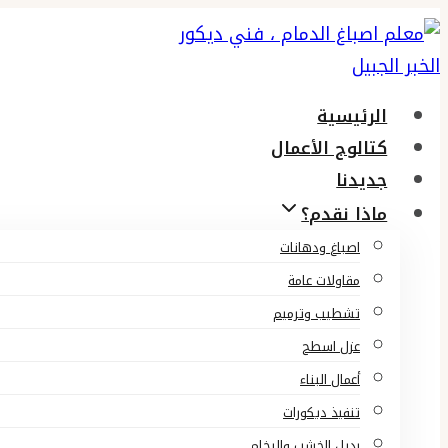
التجاوز
إلى
المحتوى
الرئيسية
كتالوج الأعمال
جديدنا
ماذا نقدم؟
اصباغ ودهانات
مقاولات عامة
تشطيب وترميم
عزل اسطح
أعمال البناء
تنفيذ ديكورات
بديل الخشب والرخام