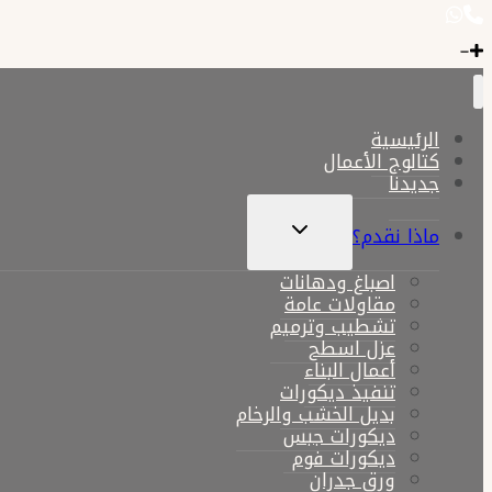
الرئيسية
كتالوج الأعمال
جديدنا
تبديل
ماذا نقدم؟
القائمة
الفرعية
اصباغ ودهانات
مقاولات عامة
تشطيب وترميم
عزل اسطح
أعمال البناء
تنفيذ ديكورات
بديل الخشب والرخام
ديكورات جبس
ديكورات فوم
ورق جدران