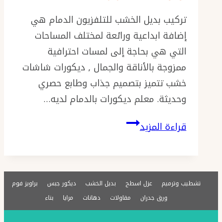
تركيب بديل الخشب للتلفزيون الدمام هي
إضافة ابداعية ورائعة لمختلف المساحات
التي هي بحاجة إلى لمسات احترافية
ممزوجة بالأناقة والجمال , ديكورات شاشات
خشب تتميز بتصميم جذاب وطابع حصري
وحديثة. معلم ديكورات بالدمام لديه…
تركيب
قراءة المزيد
بديل
الخشب
للتلفزيون
تشطيب وترميم
عزل اسطح
بديل الخشب
ديكور جبس
براويز فوم
الدمام
ورق جدران
مقاولات
دهانات
مرايا
بناء
ت:
0576154945