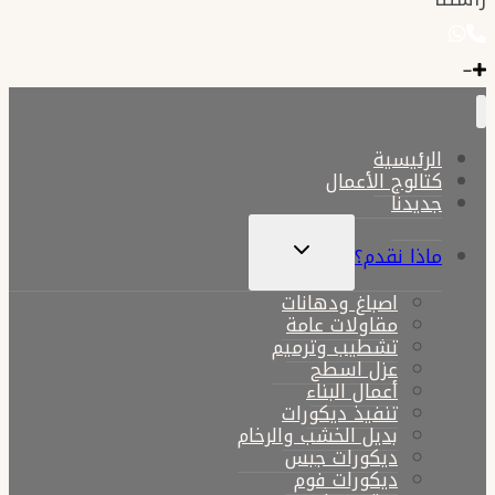
الرئيسية
كتالوج الأعمال
جديدنا
تبديل
ماذا نقدم؟
القائمة
الفرعية
اصباغ ودهانات
مقاولات عامة
تشطيب وترميم
عزل اسطح
أعمال البناء
تنفيذ ديكورات
بديل الخشب والرخام
ديكورات جبس
ديكورات فوم