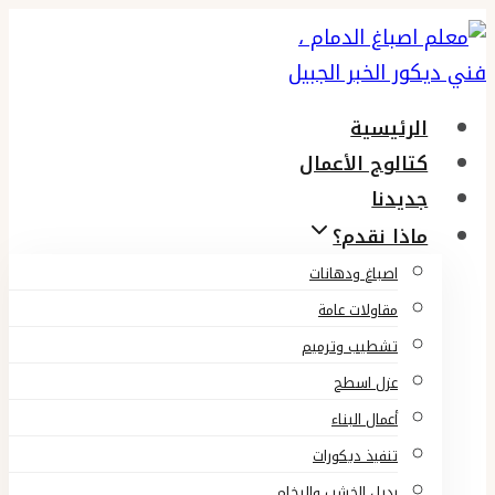
التجاوز
إلى
المحتوى
الرئيسية
كتالوج الأعمال
جديدنا
ماذا نقدم؟
اصباغ ودهانات
مقاولات عامة
تشطيب وترميم
عزل اسطح
أعمال البناء
تنفيذ ديكورات
بديل الخشب والرخام