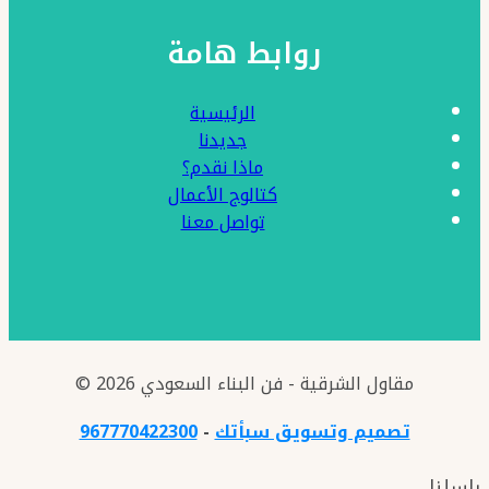
روابط هامة
الرئيسية
جديدنا
ماذا نقدم؟
كتالوج الأعمال
تواصل معنا
© 2026 مقاول الشرقية - فن البناء السعودي
تصميم وتسويق سبأتك
-
967770422300
راسلنا