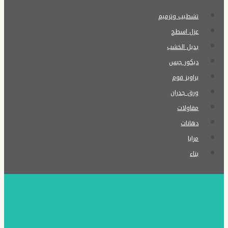
ت:
تشطيب وترميم
0576154945
عزل اسطح
دهان
بديل الخشب
ابواب
ديكور جبس
سانديان
براويز فوم
–
ورق جدران
صبغ
مقاولات
ابواب
دهانات
حديد
مرايا
–
بناء
صبغ
الابواب
الخشب
بالدمام