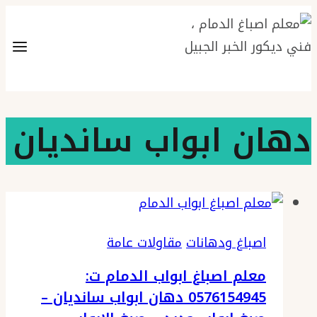
التجاوز
إلى
المحتوى
دهان ابواب سانديان
اصباغ ودهانات
مقاولات عامة
معلم اصباغ ابواب الدمام ت:
0576154945 دهان ابواب سانديان –