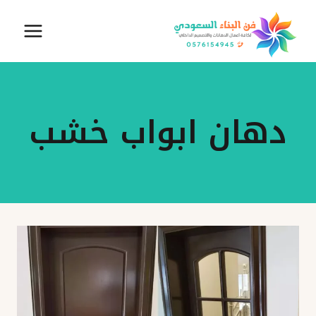
لتجاوز
لى
لمحتوى
دهان ابواب خشب