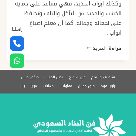
وكذلك ابواب الحديد، فهي تساعد على حماية
الخشب والحديد من التآكل والتلف وتحافظ
على لمعانه وجماله. كما أن معلم اصباغ
راسلنا
ابواب…
معلم
قراءة المزيد
اصباغ
ابواب
الدمام
ت:
تشطيب وترميم
عزل اسطح
بديل الخشب
ديكور جبس
0576154945
براويز فوم
ورق جدران
مقاولات
دهانات
مرايا
بناء
دهان
ابواب
سانديان
–
صبغ
ابواب