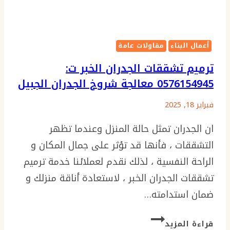
أعمال البناء
مقاولات عامة
ترميم تشققات الجدران الخبر ت:
0576154945 معالجة شروخ الجدران الجبيل
فبراير 18, 2025
ان الجدران تمثل حالة المنزل وعندما تظهر
التشققات ، فأنها قد تؤثر على جمال المكان و
الراحة النفسية ، لذلك نقدم لعملائنا خدمة ترميم
تشققات الجدران الخبر ، لاستعادة أناقة منزلك و
ضمان استدامته…
ترميم
قراءة المزيد