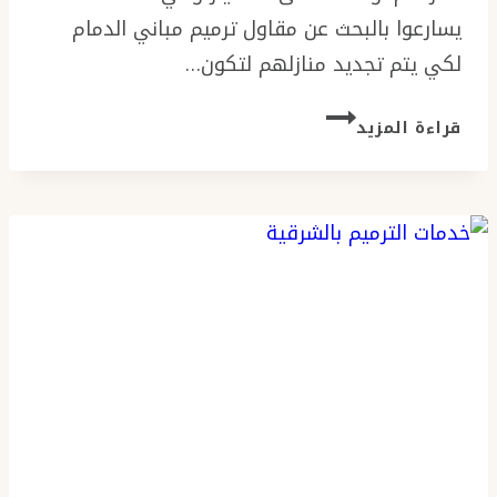
يسارعوا بالبحث عن مقاول ترميم مباني الدمام
لكي يتم تجديد منازلهم لتكون…
مقاول
قراءة المزيد
ترميم
مباني
الدمام
جوال:
0576154945
ترميمات
المنازل
–
تشطيبات
داخلية
بالشرقية
–
ترميم