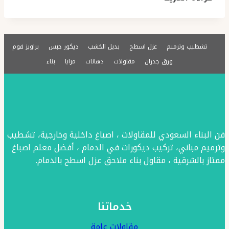
الترميم
بالشرقية
ت:
0576154945
تشطيب وترميم
عزل اسطح
بديل الخشب
ديكور جبس
براويز فوم
مقاول
ورق جدران
مقاولات
دهانات
مرايا
بناء
ترميم
وتشطيب
بالشرقية
–
تشطيب
مباني
فن البناء السعودي للمقاولات ، اصباغ داخلية وخارجية، تشطيب
الخبر
وترميم مباني، تركيب ديكورات في الدمام ، أفضل معلم اصباغ
الجبيل
ممتاز بالشرقية ، مقاول بناء ملاحق عزل اسطح بالدمام.
–
مقاول
ترميمات
خدماتنا
بالشرقية
مقاولات عامة