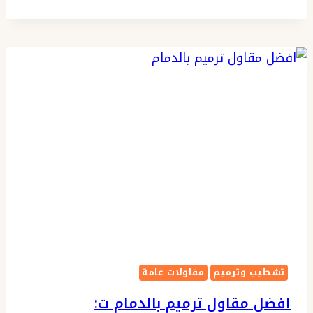
تشققات
الجدران
الخبر
ت:
0576154945
معالجة
شروخ
الجدران
الجبيل
تشطيب وترميم
مقاولات عامة
افضل مقاول ترميم بالدمام ت: