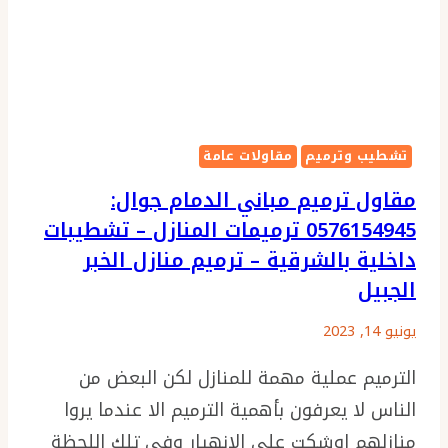
بالشرقية
–
شركة
ترميم
بالشرقية
تشطيب وترميم
مقاولات عامة
مقاول ترميم مباني الدمام جوال:
0576154945 ترميمات المنازل – تشطيبات
داخلية بالشرقية – ترميم منازل الخبر
الجبيل
يونيو 14, 2023
الترميم عملية مهمة للمنازل لكن البعض من
الناس لا يعرفون بأهمية الترميم الا عندما يروا
منازلهم اوشكت على الانهيار وفي تلك اللحظة