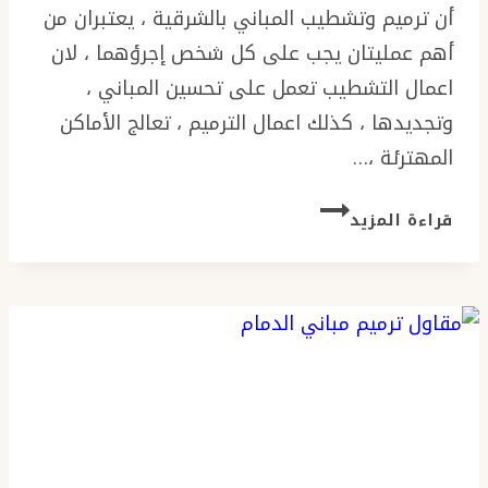
أن ترميم وتشطيب المباني بالشرقية ، يعتبران من
أهم عمليتان يجب على كل شخص إجرؤهما ، لان
اعمال التشطيب تعمل على تحسين المباني ،
وتجديدها ، كذلك اعمال الترميم ، تعالج الأماكن
المهترئة ،…
ترميم
قراءة المزيد
وتشطيب
بالدمام
0576154945
ترميم
وتشطيب
منازل
بالشرقية
–
تشطيبات
مودرن