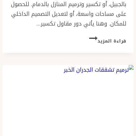
بالجبيل، أو تكسير وترميم المنازل بالدمام. للحصول
على مساحات واسعة، أو لتعديل التصميم الداخلي
للمكان. وهنا يأتي دور مقاول تكسير…
مقاول
قراءة المزيد
تكسير
جدران
الدمام
ت:
0576154945
هدم
جدار
بين
غرفتين
بالخبر