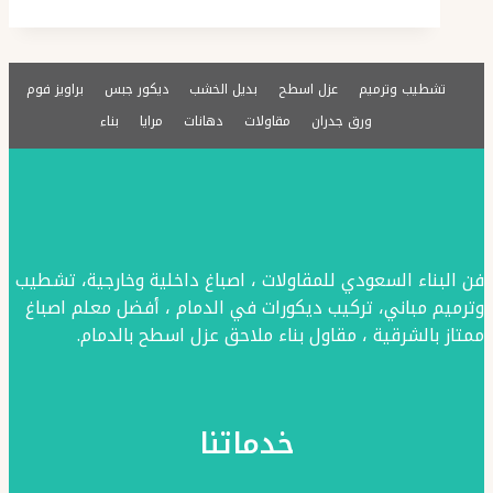
بالشرقية
ت:
تشطيب وترميم
عزل اسطح
بديل الخشب
ديكور جبس
براويز فوم
0576154945
ورق جدران
مقاولات
دهانات
مرايا
بناء
تركيب
الفوم
للجدران
بالدمام
–
فن البناء السعودي للمقاولات ، اصباغ داخلية وخارجية، تشطيب
فوم
وترميم مباني، تركيب ديكورات في الدمام ، أفضل معلم اصباغ
ممتاز بالشرقية ، مقاول بناء ملاحق عزل اسطح بالدمام.
مجالس
رجال
–
خدماتنا
اسعار
نعلات