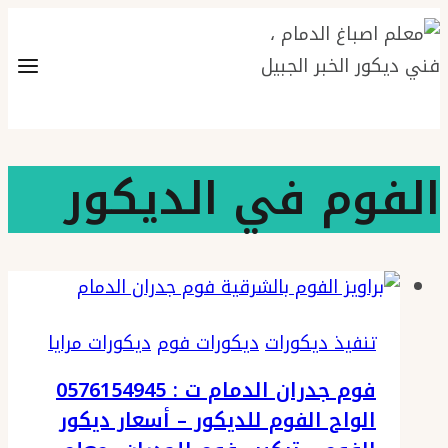
التجاوز
إلى
المحتوى
الفوم في الديكور
تنفيذ ديكورات
ديكورات فوم
ديكورات مرايا
فوم جدران الدمام ت : 0576154945
الواح الفوم للديكور – أسعار ديكور