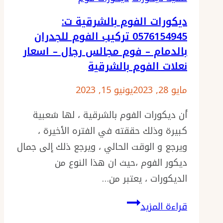
0576154945
ديكورات الفوم بالشرقية ت:
الواح
0576154945 تركيب الفوم للجدران
الفوم
بالدمام – فوم مجالس رجال – اسعار
للديكور
نعلات الفوم بالشرقية
–
أسعار
مايو 28, 2023
يونيو 15, 2023
ديكور
أن ديكورات الفوم بالشرقية ، لها شعبية
الفوم
كبيرة وذلك حققته في الفتره الأخيرة ،
–
ويرجع و الوقت الحالي ، ويرجع ذلك إلى جمال
تركيب
ديكور الفوم ،حيث ان هذا النوع من
فوم
الديكورات ، يعتبر من…
للجدران
-معلم
ديكورات
قراءة المزيد
فوم
الفوم