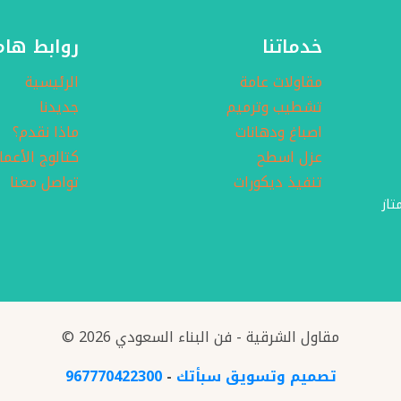
خدماتنا
روابط هام
مقاولات عامة
الرئيسية
تشطيب وترميم
جديدنا
اصباغ ودهانات
ماذا نقدم؟
عزل اسطح
كتالوج الأعما
تنفيذ ديكورات
تواصل معنا
تاز
© 2026 مقاول الشرقية - فن البناء السعودي
تصميم وتسويق سبأتك
-
967770422300