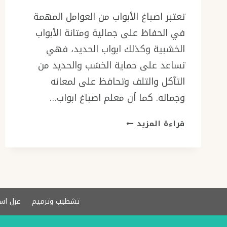
تعتبر اصباغ الأبواب من العوامل المهمة
في الحفاظ على جمالية ومتانة الأبواب
الخشبية وكذلك ابواب الحديد، فهي
تساعد على حماية الخشب والحديد من
التآكل والتلف وتحافظ على لمعانه
وجماله. كما أن معلم اصباغ ابواب…
معلم
قراءة المزيد
اصباغ
ابواب
الدمام
ت:
0576154945
دهان
تشطيب وترميم
عزل اس
ابواب
سانديان