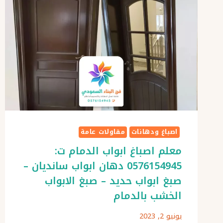
اصباغ ودهانات
مقاولات عامة
معلم اصباغ ابواب الدمام ت:
0576154945 دهان ابواب سانديان –
صبغ ابواب حديد – صبغ الابواب
الخشب بالدمام
يونيو 2, 2023