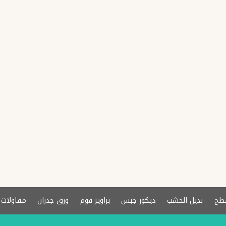
طح
بديل الخشب
ديكور جبس
براويز فوم
ورق جدران
مقاولات