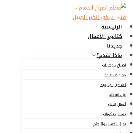
لتجاوز
لى
لمحتوى
الرئيسية
كتالوج الأعمال
جديدنا
ماذا نقدم؟
اصباغ ودهانات
مقاولات عامة
تشطيب وترميم
عزل اسطح
أعمال البناء
تنفيذ ديكورات
بديل الخشب والرخام