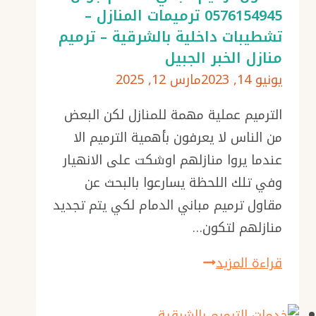
0576154945 ترميمات المنازل –
منازل
تشطيبات داخلية بالشرقية – ترميم
بالشرقية
منازل الخبر الجبيل
–
يونيو 14, 2023
مارس 12, 2025
تشطيبات
مودرن
الترميم عملية مهمة للمنازل لكن البعض
بالشرقية
من الناس لا يعرفون بأهمية الترميم الا
–
عندما يروا منازلهم اوشكت على الانهيار
شركة
وفي تلك اللحظة يسارعوا بالبحث عن
ترميم
مقاول ترميم مباني الدمام لكي يتم تجديد
بالشرقية
منازلهم لتكون…
مقاول
قراءة المزيد
ترميم
مباني