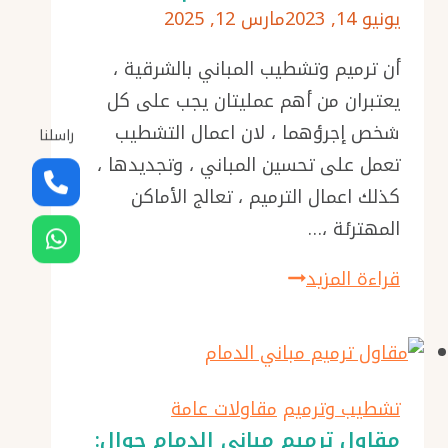
يونيو 14, 2023
مارس 12, 2025
أن ترميم وتشطيب المباني بالشرقية ،
يعتبران من أهم عمليتان يجب على كل
شخص إجرؤهما ، لان اعمال التشطيب
راسلنا
تعمل على تحسين المباني ، وتجديدها ،
كذلك اعمال الترميم ، تعالج الأماكن
المهترئة ،…
ترميم
قراءة المزيد
وتشطيب
بالدمام
0576154945
ترميم
تشطيب وترميم
مقاولات عامة
وتشطيب
مقاول ترميم مباني الدمام جوال: