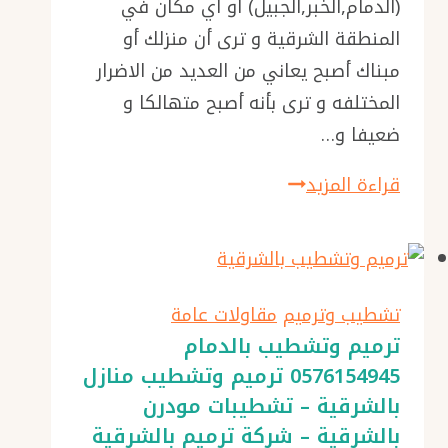
(الدمام,الخبر,الجبيل) أو أي مكان في
المنطقة الشرقية و ترى أن منزلك أو
مبناك أصبح يعاني من العديد من الاضرار
المختلفه و ترى بأنه أصبح متهالكا و
ضعيفا و…
افضل
قراءة المزيد
مقاول
ترميم
بالدمام
ت:
تشطيب وترميم
مقاولات عامة
0576154945
ترميم وتشطيب بالدمام
0576154945 ترميم وتشطيب منازل
ترميم
بالشرقية – تشطيبات مودرن
عمارة
بالشرقية – شركة ترميم بالشرقية
الشرقية