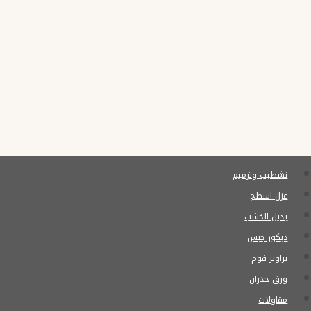
–
مقاول
ترميمات
بالشرقية
تشطيب وترميم
عزل اسطح
بديل الخشب
ديكور جبس
براويز فوم
ورق جدران
مقاولات