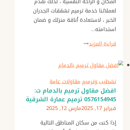
المكان و الراحة النفسية ، لذلك نقدم
لعملائنا خدمة ترميم تشققات الجدران
الخبر ، لاستعادة أناقة منزلك و ضمان
استدامته…
ترميم
قراءة المزيد
تشققات
الجدران
الخبر
ت:
تشطيب وترميم
مقاولات عامة
0576154945
افضل مقاول ترميم بالدمام ت:
0576154945 ترميم عمارة الشرقية
معالجة
فبراير 17, 2025
مارس 12, 2025
شروخ
الجدران
إذا كنت من سكان المناطق التالية
الجبيل