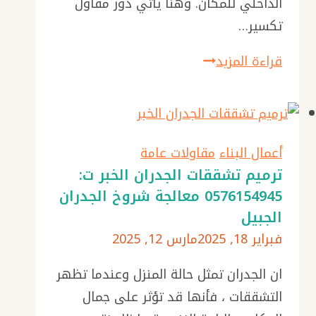
الداخلي للمكان. وهنا يأتي دور مقاول
تكسير…
مقاول
قراءة المزيد
تكسير
جدران
الدمام
ت:
أعمال البناء
مقاولات عامة
0576154945
ترميم تشققات الجدران الخبر ت:
0576154945 معالجة شروخ الجدران
هدم
الجبيل
جدار
فبراير 18, 2025
مارس 12, 2025
بين
غرفتين
ان الجدران تمثل حالة المنزل وعندما تظهر
بالخبر
التشققات ، فأنها قد تؤثر على جمال