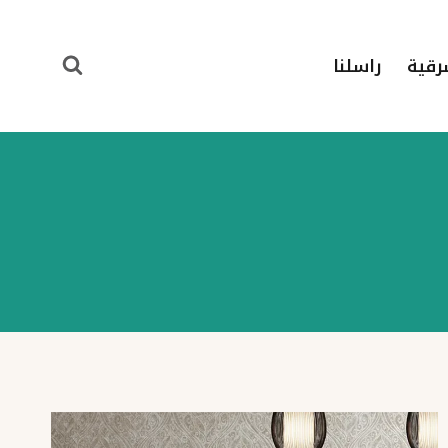
رقية
راسلنا