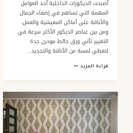
أصبحت الديكورات الداخلية أحد العوامل
المهمة التي تساهم في إضفاء الجمال
والأناقة على أماكن المعيشية والعمل.
ومن بين عناصر الديكور الأكثر سرعة في
التغيير تأتي ورق حائط مودرن جدة
لتعطي لمسة من الأناقة والتجديد…
ورق
قراءة المزيد
حائط
مودرن
جدة
ت:
0501986384
ورق
جدران
ثلاثي
الابعاد