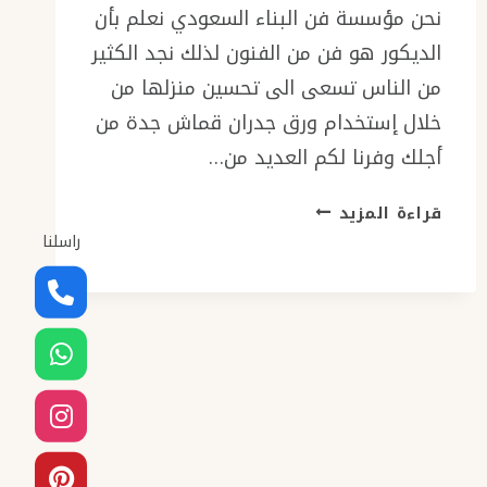
نحن مؤسسة فن البناء السعودي نعلم بأن
الديكور هو فن من الفنون لذلك نجد الكثير
من الناس تسعى الى تحسين منزلها من
خلال إستخدام ورق جدران قماش جدة من
أجلك وفرنا لكم العديد من…
ورق
قراءة المزيد
جدران
راسلنا
قماش
جدة
ت:0501986384
ورق
جدران
قماش
ثري
دي
–