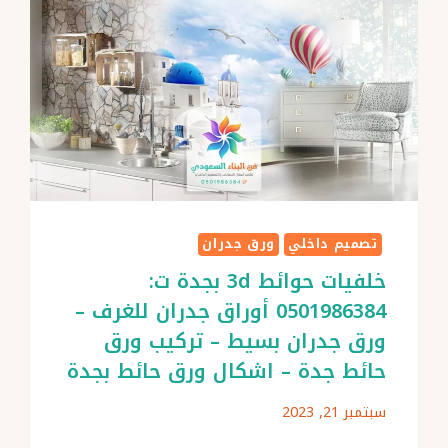
تصميم داخلي
ورق جدران
خلفيات حوائط 3d بجدة ت:
0501986384 أوراق جدران للغرف –
ورق جدران بسيط – تركيب ورق
حائط جدة – اشكال ورق حائط بجدة
سبتمبر 21, 2023