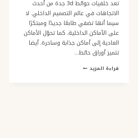
تعد خلفيات حوائط 3d جدة من أحدث
الاتجاهات في عالم التصميم الداخلي. لا
سيما أنها تضفي طابعًا جديدًا ومبتكرًا
على الأماكن الداخلية، كما تحوّل الأماكن
العادية إلى أماكن جذابة وساحرة. أيضا
تتميز أوراق حائط…
خلفيات
قراءة المزيد
حوائط
3D
بجدة
ت:
0501986384
أوراق
جدران
للغرف
–