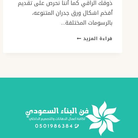
ذوقك الراقي كما أننا نحرص على تقديم
أفخم اشكال ورق جدران المتنوعه،
بالرسومات المختلفة…
ورق
قراءة المزيد
جدران
بجدة
ت:
0501986384
طباعة
ورق
حائط
–
ورق
حائط
مودرن
–
اشكال