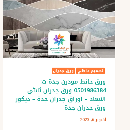
تصميم داخلي
ورق جدران
ورق حائط مودرن جدة ت:
0501986384 ورق جدران ثلاثي
الابعاد – اوراق جدران جدة – ديكور
ورق جدران جدة
أكتوبر 6, 2023