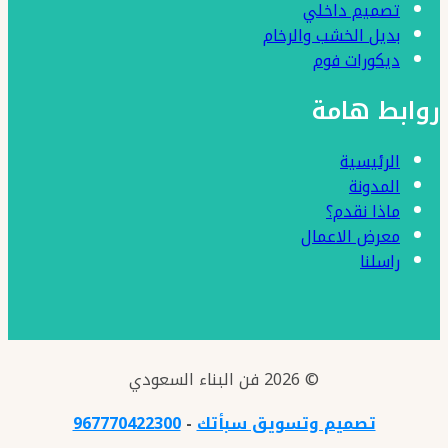
–
تصميم داخلي
بديل الخشب والرخام
مقاول
ديكورات فوم
ترميمات
روابط هامة
بجدة
الرئيسية
المدونة
ماذا نقدم؟
معرض الاعمال
راسلنا
© 2026 فن البناء السعودي
تصميم وتسويق سبأتك
-
967770422300