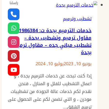
مباني
راسلنا
جدة
ت:
تشطيب وترميم
0501986384
خدمات الترميم بجدة ت: 0501986384
ترميم
مقاول ترميم وتشطيب بجدة –
منازل
تشطيب مباني جده – مقاول ترميمات
جده
بجدة
–
ترميم
يونيو 10, 2023
يوليو 10, 2024
شقق
إذا كنت تبحث عن خدمات الترميم بجدة ، و
جدة
اعمال التشطيب للفلل و المنازل ، فنحن
نقدم لكم خدمات عالة الجودة من تشطيبات
مودرن ، و التي تضمن لكم على الحصول على
ترميم الشقق…