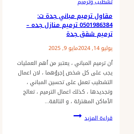
تشطيب وترميم
ترميم
مقاول ترميم مباني جدة ت:
حائط
0501986384 ترميم منازل جده –
جدة
ترميم شقق جدة
–
اعمال
يوليو 14, 2024
مايو 9, 2025
الترميم
أن ترميم المباني ، يعتبر من أهم العمليات
بجده
يجب على كل شخص إجرؤهما ، لان اعمال
التشطيب تعمل على تحسين المباني ،
وتجديدها ، كذلك اعمال الترميم ، تعالج
الأماكن المهترئة ، و التالفة…
مقاول
قراءة المزيد
ترميم