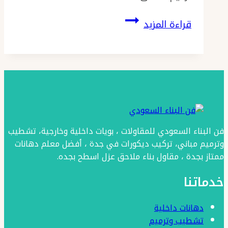
خدمات
قراءة المزيد
الترميم
بجدة
ت:
0501986384
مقاول
ترميم
فن البناء السعودي للمقاولات ، بويات داخلية وخارجية، تشطيب
وتشطيب
وترميم مباني، تركيب ديكورات في جدة ، أفضل معلم دهانات
بجدة
ممتاز بجدة ، مقاول بناء ملاحق عزل اسطح بجده.
–
خدماتنا
تشطيب
مباني
دهانات داخلية
جده
تشطيب وترميم