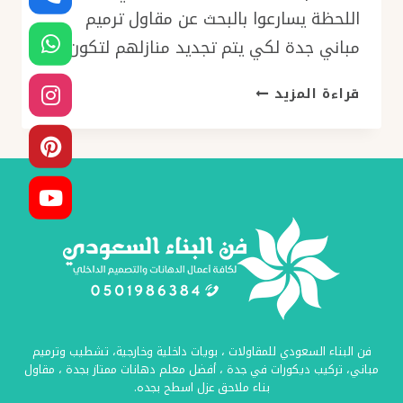
اللحظة يسارعوا بالبحث عن مقاول ترميم
مباني جدة لكي يتم تجديد منازلهم لتكون…
مقاول
قراءة المزيد
ترميم
مباني
جدة
جوال:
0501986384
ترميمات
المنازل
–
تشطيبات
داخلية
بجدة
فن البناء السعودي للمقاولات ، بويات داخلية وخارجية، تشطيب وترميم
–
مباني، تركيب ديكورات في جدة ، أفضل معلم دهانات ممتاز بجدة ، مقاول
ترميم
بناء ملاحق عزل اسطح بجده.