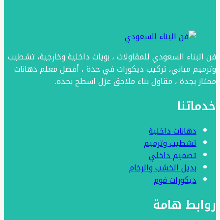
،
متوفر
الأن
فن البناء السعودي للمقاولات ، بويات داخلية وخارجية، تشطيب
بعدة
وترميم مباني، تركيب ديكورات في جدة ، أفضل معلم دهانات
الوان
ممتاز بجدة ، مقاول بناء ملاحق عزل اسطح بجده.
مختلفة
خدماتنا
خاصة
انه
دهانات داخلية
يتوفر
تشطيب وترميم
لدينا
تصميم داخلي
بديل الخشب والرخام
ايبوكسي
ديكورات فوم
شفاف
روابط هامة
للارضيات
بجدة