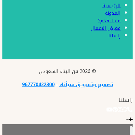
الرئيسية
المدونة
ماذا نقدم؟
معرض الاعمال
راسلنا
© 2026 فن البناء السعودي
تصميم وتسويق سبأتك
-
967770422300
راسلنا