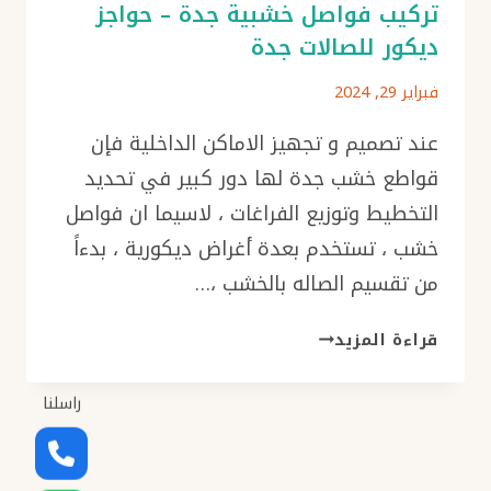
تركيب فواصل خشبية جدة – حواجز
ديكور للصالات جدة
فبراير 29, 2024
عند تصميم و تجهيز الاماكن الداخلية فإن
قواطع خشب جدة لها دور كبير في تحديد
التخطيط وتوزيع الفراغات ، لاسيما ان فواصل
خشب ، تستخدم بعدة أغراض ديكورية ، بدءاً
من تقسيم الصاله بالخشب ،…
قواطع
قراءة المزيد
خشب
جدة
راسلنا
ت:
0501986384
تركيب