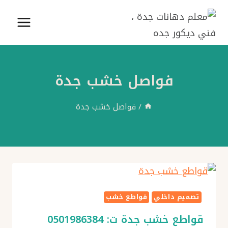
لتجاوز
لى
لمحتوى
فواصل خشب جدة
/
فواصل خشب جدة
تصميم داخلي
قواطع خشب
قواطع خشب جدة ت: 0501986384