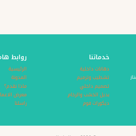
خدماتنا
روابط هام
دهانات داخلية
الرئيسية
تشطيب وترميم
المدونة
از
تصميم داخلي
ماذا نقدم؟
بديل الخشب والرخام
معرض الاعما
ديكورات فوم
راسلنا