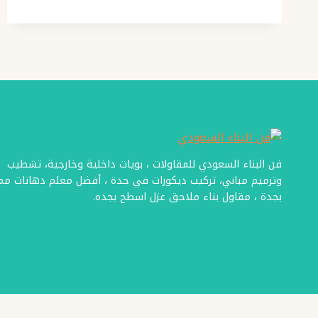
ارضيات
ايبوكسي
جدة
،
متوفر
الأن
بعدة
الوان
مختلفة
خاصة
فن البناء السعودي للمقاولات ، بويات داخلية وخارجية، تشطيب
وترميم مباني، تركيب ديكورات في جدة ، أفضل معلم دهانات ممت
انه
بجدة ، مقاول بناء ملاحق عزل اسطح بجده.
يتوفر
لدينا
ايبوكسي
شفاف
للارضيات
بجدة