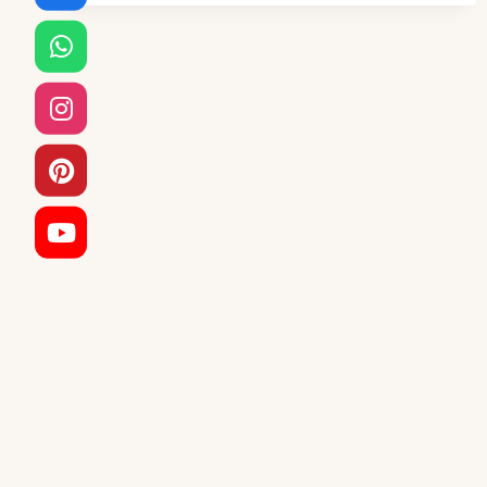
صناعي
جدة
،
خلال
مدة
قصيرة
مع
توفير
أجود
انواع
عشب
صناعي
للحوش
في
جدة