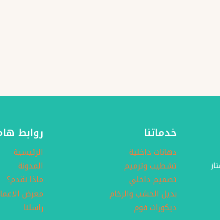
خدماتنا
روابط هام
دهانات داخلية
الرئيسية
تشطيب وترميم
المدونة
از
تصميم داخلي
ماذا نقدم؟
بديل الخشب والرخام
معرض الاعما
ديكورات فوم
راسلنا