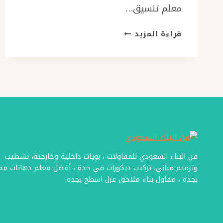
معلم تنسيق…
معلم
قراءة المزيد
تنسيق
حدائق
جدة،
بمنتهى
الاحترافية
في
تنسيق
احواش
منازل
جدة
فن البناء السعودي للمقاولات ، بويات داخلية وخارجية، تشطيب
وترميم مباني، تركيب ديكورات في جدة ، أفضل معلم دهانات ممت
بجدة ، مقاول بناء ملاحق عزل اسطح بجده.