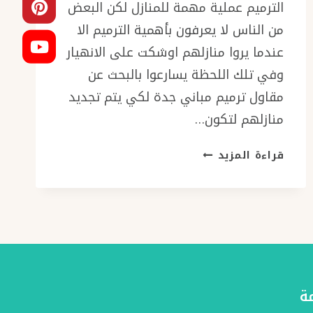
الترميم عملية مهمة للمنازل لكن البعض
من الناس لا يعرفون بأهمية الترميم الا
عندما يروا منازلهم اوشكت على الانهيار
وفي تلك اللحظة يسارعوا بالبحث عن
مقاول ترميم مباني جدة لكي يتم تجديد
منازلهم لتكون…
مقاول
قراءة المزيد
ترميم
مباني
جدة
جوال:
0501986384
ترميمات
المنازل
–
ة
تشطيبات