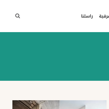
رقية
راسلنا