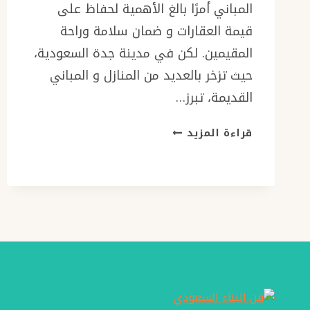
المباني أمرًا بالغ الأهمية لحفاظ على
قيمة العقارات و ضمان سلامة وراحة
المقيمين. لكن في مدينة جدة السعودية،
حيث تزخر بالعديد من المنازل و المباني
القديمة، تبرز…
مقاول
قراءة المزيد
ترميمات
جدة
ت:
0501986384
ترميم
حائط
جدة
–
اعمال
الترميم