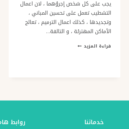
يجب على كل شخص إجرؤهما ، لان اعمال
التشطيب تعمل على تحسين المباني ،
وتجديدها ، كذلك اعمال الترميم ، تعالج
الأماكن المهترئة ، و التالفة…
مقاول
قراءة المزيد
ترميم
مباني
جدة
ت:
0501986384
ترميم
منازل
جده
–
ترميم
خدماتنا
روابط هام
شقق