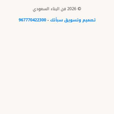
© 2026 فن البناء السعودي
تصميم وتسويق سبأتك
-
967770422300
الرئيسية
معرض الاعمال
المدونة
تبديل
ماذا نقدم؟
القائمة
الفرعية
دهانات داخلية
تشطيب وترميم
تصميم داخلي
مقاولات الشرقية
راسلنا