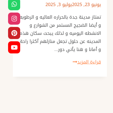
يونيو 23, 2025
يوليو 3, 2025
شبك
نوافذ
تمتاز مدينة جدة بالحراره العاليه و الرطوبه
في
و أيضا الضجيج المستمر من الشوارع و
جدة
الانشطه اليوميه و لذلك يبحث سكان هذه
حسب
المدينه عن حلول تجعل منازلهم أكثرا راحة
الحاجة
و أمانا و هنا يأتي دور…
والذوق
تركيب
قراءة المزيد
شتر
نوافذ
جدة
ت:
0501986384
–