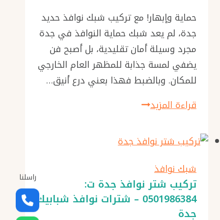
حماية وإبهار! مع تركيب شبك نوافذ حديد
جدة، لم يعد شبك حماية النوافذ في جدة
مجرد وسيلة أمان تقليدية، بل أصبح فن
يضفي لمسة جذابة للمظهر العام الخارجي
للمكان. وبالضبط فهذا بعني درع أنيق…
تركيب
قراءة المزيد
شبك
نوافذ
حديد
جدة،
شبك نوافذ
راسلنا
مع
تركيب شتر نوافذ جدة ت:
0501986384 – شترات نوافذ شبابيك
إمكانية
جدة
تفصيل