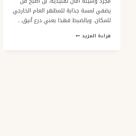
مجرد وسيلة أمان تقليدية، بل أصبح فن
يضفي لمسة جذابة للمظهر العام الخارجي
للمكان. وبالضبط فهذا بعني درع أنيق…
تركيب
قراءة المزيد
شبك
نوافذ
حديد
جدة،
مع
إمكانية
تفصيل
شبك
نوافذ
في
جدة
حسب
الحاجة