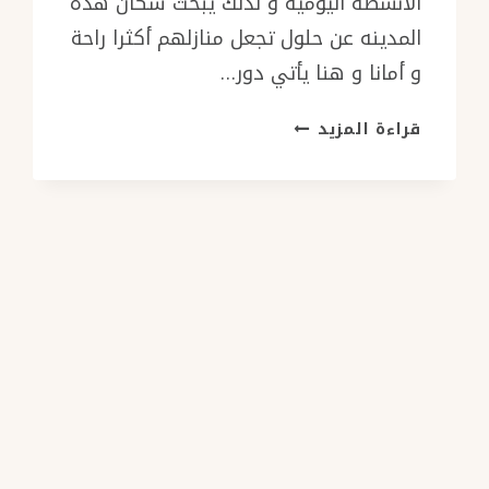
الانشطه اليوميه و لذلك يبحث سكان هذه
المدينه عن حلول تجعل منازلهم أكثرا راحة
و أمانا و هنا يأتي دور…
تركيب
قراءة المزيد
شتر
نوافذ
جدة
ت:
0501986384
–
شترات
نوافذ
شبابيك
جدة