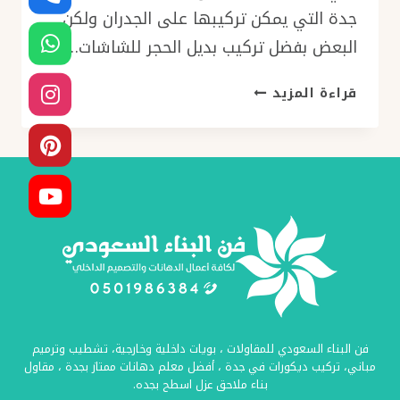
جدة التي يمكن تركيبها على الجدران ولكن
البعض بفضل تركيب بديل الحجر للشاشات….
ديكورات
قراءة المزيد
بديل
الحجر
جدة
ت:
0501986384
الواح
بديل
الحجر
جده
–
فوم
فن البناء السعودي للمقاولات ، بويات داخلية وخارجية، تشطيب وترميم
بديل
مباني، تركيب ديكورات في جدة ، أفضل معلم دهانات ممتاز بجدة ، مقاول
الحجر
بناء ملاحق عزل اسطح بجده.