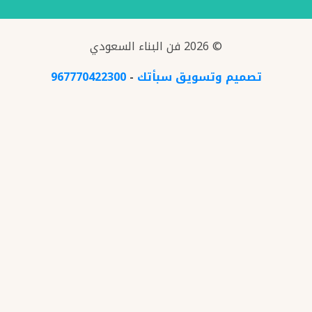
© 2026 فن البناء السعودي
تصميم وتسويق سبأتك
-
967770422300
راسلنا
x
عرض خاص
خصم 30% في الدهانات والديكورات للمتصلين
اليوم
اتصل الان