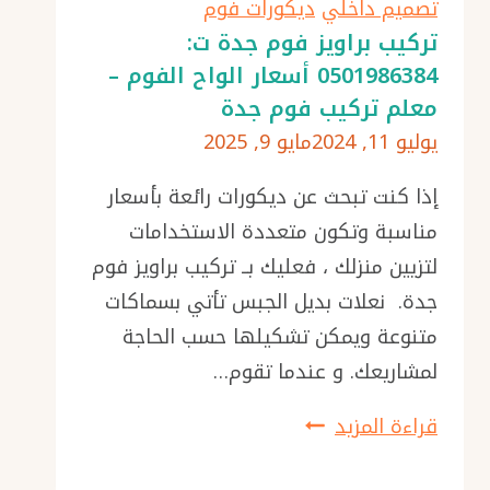
0501986384
تصميم داخلي
ديكورات فوم
تركيب
تركيب براويز فوم جدة ت:
0501986384 أسعار الواح الفوم –
استيل
معلم تركيب فوم جدة
للجدران
يوليو 11, 2024
مايو 9, 2025
جدة
إذا كنت تبحث عن ديكورات رائعة بأسعار
مناسبة وتكون متعددة الاستخدامات
لتزيين منزلك ، فعليك بــ تركيب براويز فوم
جدة. نعلات بديل الجبس تأتي بسماكات
متنوعة ويمكن تشكيلها حسب الحاجة
لمشاريعك. و عندما تقوم…
تركيب
قراءة المزيد
براويز