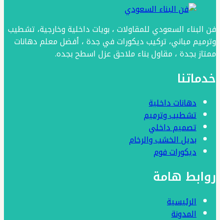
عروض
عمل
فن البناء السعودي للمقاولات ، بويات داخلية وخارجية، تشطيب
دهان
وترميم مباني، تركيب ديكورات في جدة ، أفضل معلم دهانات
داخلي
ممتاز بجدة ، مقاول بناء ملاحق عزل اسطح بجده.
جدة
خدماتنا
–
بويات
دهانات داخلية
داخلية
تشطيب وترميم
للفلل
تصميم داخلي
بديل الخشب والرخام
بجدة
ديكورات فوم
روابط هامة
الرئيسية
المدونة