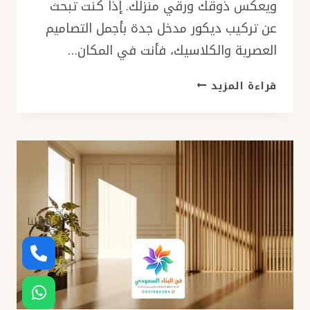
ويعكس ذوقك ورقي منزلك. إذا كنت تبحث
عن تركيب ديكور مدخل جدة بأجمل التصاميم
العصرية والكلاسيك، فأنت في المكان…
تركيب
قراءة المزيد
ديكور
مدخل
جدة
–
أحدث
التصاميم
والرفوف
الثابتة
راسلنا
مع
الإضاءة
المخفية