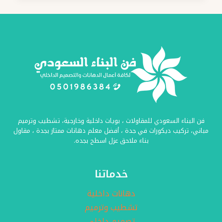
جدة
ت:
0501986384
تركيب
فواصل
خشبية
جدة
–
حواجز
ديكور
فن البناء السعودي للمقاولات ، بويات داخلية وخارجية، تشطيب وترميم
للصالات
مباني، تركيب ديكورات في جدة ، أفضل معلم دهانات ممتاز بجدة ، مقاول
جدة
بناء ملاحق عزل اسطح بجده.
خدماتنا
دهانات داخلية
تشطيب وترميم
تصميم داخلي