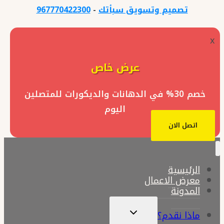
تصميم وتسويق سبأتك
-
967770422300
x
عرض خاص
خصم 30% في الدهانات والديكورات للمتصلين
اليوم
اتصل الان
الرئيسية
معرض الاعمال
المدونة
تبديل
ماذا نقدم؟
القائمة