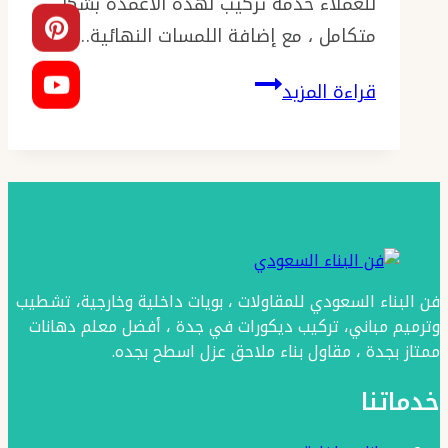
للعملاء خدمة تركيب لهذه الاعمدة بشكل
متكامل ، مع إضافة اللمسات النهائية…
تركيب
قراءة المزيد
أعمدة
بارتشن
جدة
ت:
0501986384
ديكور
فن البناء السعودي للمقاولات ، بويات داخلية وخارجية، تشطيب
فواصل
وترميم مباني، تركيب ديكورات في جدة ، أفضل معلم دهانات
خشب
ممتاز بجدة ، مقاول بناء ملاحق عزل اسطح بجده.
جدة
خدماتنا