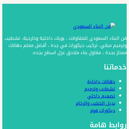
جدة
ت:
0501986384
جبس
فن البناء السعودي للمقاولات ، بويات داخلية وخارجية، تشطيب
اسقف
وترميم مباني، تركيب ديكورات في جدة ، أفضل معلم دهانات
جديد
ممتاز بجدة ، مقاول بناء ملاحق عزل اسطح بجده.
في
خدماتنا
جدة
دهانات داخلية
تشطيب وترميم
تصميم داخلي
بديل الخشب والرخام
ديكورات فوم
روابط هامة