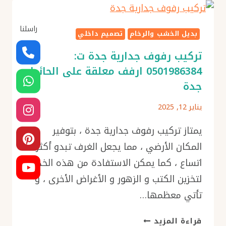
–
أحدث
راسلنا
التصاميم
بديل الخشب والرخام
تصميم داخلي
والرفوف
تركيب رفوف جدارية جدة ت:
الثابتة
0501986384 ارفف معلقة على الحائط
مع
جدة
الإضاءة
المخفية
يناير 12, 2025
يمتاز تركيب رفوف جدارية جدة ، بتوفير
المكان الأرضي ، مما يجعل الغرف تبدو أكثر
اتساع ، كما يمكن الاستفادة من هذه الخدمة
لتخزين الكتب و الزهور و الأغراض الأخرى ، و
تأتي معظمها…
تركيب
قراءة المزيد