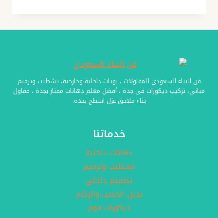
رفوف
جدارية
جدة
ت:
0501986384
ارفف
معلقة
فن البناء السعودي للمقاولات ، بويات داخلية وخارجية، تشطيب وترميم
على
مباني، تركيب ديكورات في جدة ، أفضل معلم دهانات ممتاز بجدة ، مقاول
بناء ملاحق عزل اسطح بجده.
الحائط
جدة
خدماتنا
دهانات داخلية
تشطيب وترميم
تصميم داخلي
بديل الخشب والرخام
ديكورات فوم